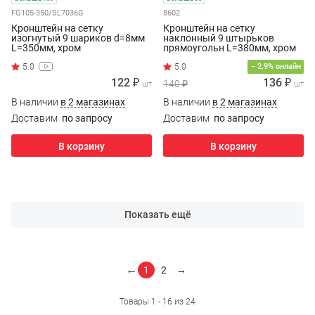
FG105-350/SL7036G
8602
Кронштейн на сетку
Кронштейн на сетку
изогнутый 9 шариков d=8мм
наклонный 9 штырьков
L=350мм, хром
прямоугольн L=380мм, хром
− 2.9% онлайн
122 ₽
136 ₽
140 ₽
шт
шт
В наличии
в 2 магазинах
В наличии
в 2 магазинах
Доставим
по запросу
Доставим
по запросу
В корзину
В корзину
Показать ещё
←
1
2
→
Товары 1 - 16 из 24