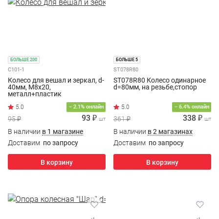
БОЛЬШЕ 200
БОЛЬШЕ 5
С101-1
ST078R80
Колесо для вешал и зеркал, d-
ST078R80 Колесо одинарное
40мм, М8х20,
d=80мм, на резьбе,стопор
металл+пластик
− 2.1% онлайн
− 6.4% онлайн
93 ₽
338 ₽
95 ₽
361 ₽
шт
шт
В наличии
в 1 магазине
В наличии
в 2 магазинах
Доставим
по запросу
Доставим
по запросу
В корзину
В корзину