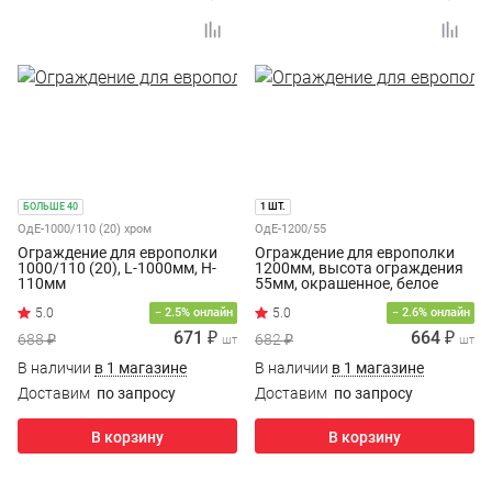
БОЛЬШЕ 40
1 ШТ.
ОдЕ-1000/110 (20) хром
ОдЕ-1200/55
Ограждение для европолки
Ограждение для европолки
1000/110 (20), L-1000мм, H-
1200мм, высота ограждения
110мм
55мм, окрашенное, белое
− 2.5% онлайн
− 2.6% онлайн
671 ₽
664 ₽
688 ₽
682 ₽
шт
шт
В наличии
в 1 магазине
В наличии
в 1 магазине
Доставим
по запросу
Доставим
по запросу
В корзину
В корзину