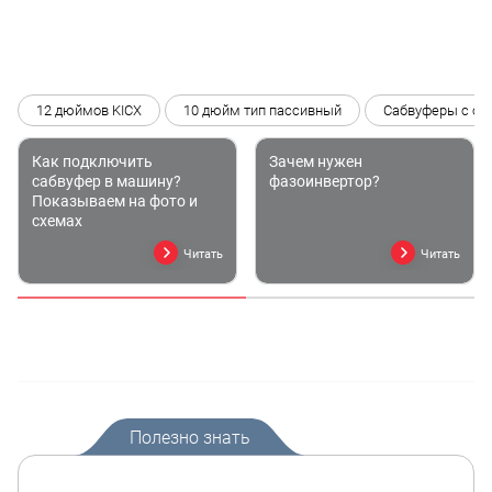
12 дюймов KICX
10 дюйм тип пассивный
Сабвуферы с со
Как подключить
Зачем нужен
сабвуфер в машину?
фазоинвертор?
Показываем на фото и
схемах
Читать
Читать
Полезно знать