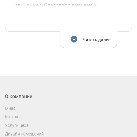
звучание и благодаря внешнему
усилителю позволяют произвести более
точную настройку исходя из
индивидуальных предпочтений. Для
установки пассивного сабвуфера вам
Читать далее
потребуется: короб для сабвуфера,
который вы можете заказать у наших
специалистов; усилитель сигнала,
номинальная мощность которого
превышает номинальную мощность
сабвуфера; силовые и акустические
провода.
О компании
О нас
Каталог
Услуги цеха
Дизайн помещений