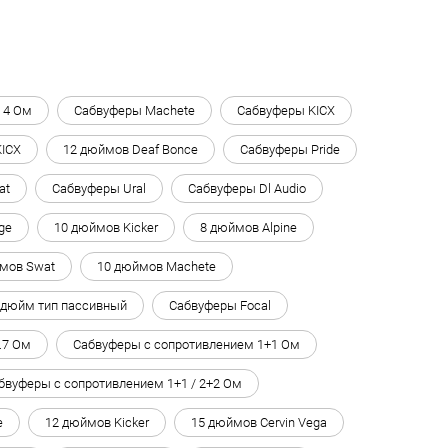
 4 Ом
Сабвуферы Machete
Сабвуферы KICX
KICX
12 дюймов Deaf Bonce
Сабвуферы Pride
at
Сабвуферы Ural
Сабвуферы Dl Audio
ge
10 дюймов Kicker
8 дюймов Alpine
мов Swat
10 дюймов Machete
 дюйм тип пассивный
Сабвуферы Focal
.7 Ом
Сабвуферы с сопротивлением 1+1 Ом
бвуферы с сопротивлением 1+1 / 2+2 Ом
e
12 дюймов Kicker
15 дюймов Cervin Vega