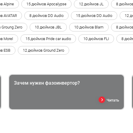
в Alpine
15 дюймов Apocalypse
12 дюймов JL
8 дюймов
в AVATAR
8 дюймов DD Audio
15 дюймов DD Audio
12 
 Groung Zero
10 дюймов JBL
10 дюймов Blam
8 дюймов
в Morel
15 дюймов Pride car audio
10 дюймов FLI
8 дюй
в ESB
12 дюймов Ground Zero
Зачем нужен фазоинвертор?
Читать