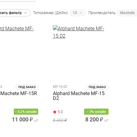
сить фильтр
Типоразмер (Дюйм)
15
Производитель
Machete
22
MF-15-22
ПОД ЗАКАЗ
ПОД ЗАКАЗ
 Machete MF-15R
Alphard Machete MF-15
D2
− 5.2% онлайн
− 3% онлайн
11 000 ₽
8 200 ₽
8 450 ₽
шт
шт