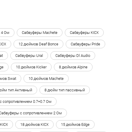
 4 Ом
Сабвуферы Machete
Сабвуферы KICX
KICX
12 дюймов Deaf Bonce
Сабвуферы Pride
at
Сабвуферы Ural
Сабвуферы Dl Audio
ge
10 дюймов Kicker
8 дюймов Alpine
мов Swat
10 дюймов Machete
юйм тип Активный
8 дюйм тип пассивный
с сопротивлением 0.7+0.7 Ом
Сабвуферы с сопротивлением 2 Ом
KICX
18 дюймов KICX
15 дюймов Edge