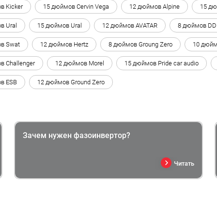
в Kicker
15 дюймов Cervin Vega
12 дюймов Alpine
15 дю
в Ural
15 дюймов Ural
12 дюймов AVATAR
8 дюймов DD
в Swat
12 дюймов Hertz
8 дюймов Groung Zero
10 дюйм
в Challenger
12 дюймов Morel
15 дюймов Pride car audio
в ESB
12 дюймов Ground Zero
Зачем нужен фазоинвертор?
Читать