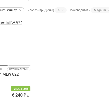
сить фильтр
Типоразмер (Дюйм)
8
Производитель
Magnum
-8
НЕТ В НАЛИЧИИ
 MLW 822
− 2.5% онлайн
6 240 ₽
шт