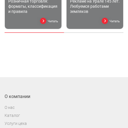
Розничная торговля:
Рекламе на Урале 145 лет.
форматы, классификация
Любуемся работами
и правила
земляков
Читать
Читать
О компании
О нас
Каталог
Услуги цеха