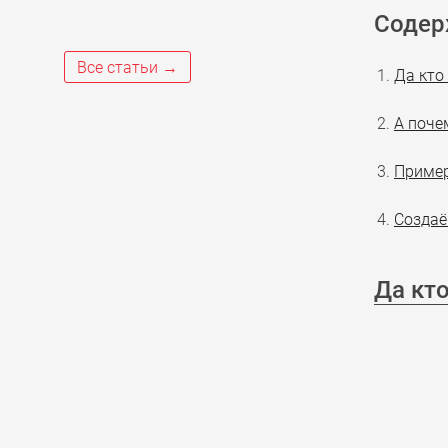
Содер
Все статьи →
Да кто
А поче
Пример
Создаё
Да кто