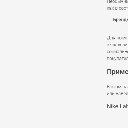
Необычный
как в сос
Бренды
Для покуп
эксклюзив
социальн
покупател
Приме
В этом р
или навед
Nike La