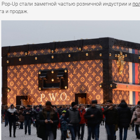
 Pop-Up стали заметной частью розничной индустрии и
по
га и продаж.