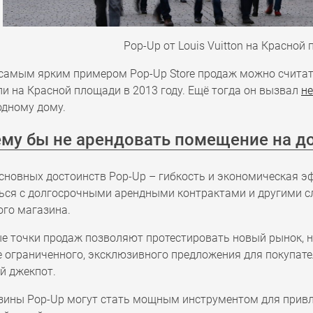
Pop-Up от Louis Vuitton на Красной
 самым ярким примером Pop-Up Store продаж можно считать
и на Красной площади в 2013 году. Ещё тогда он вызвал
н
одному дому.
ему бы не арендовать помещение на д
основных достоинств Pop-Up – гибкость и экономическая 
ься с долгосрочными арендными контрактами и другими с
ого магазина.
е точки продаж позволяют протестировать новый рынок, н
 ограниченного, эксклюзивного предложения для покупател
й джекпот.
зины Pop-Up могут стать мощным инструментом для привл