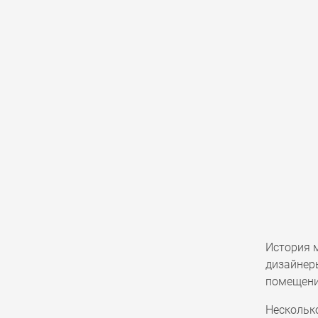
История м
дизайнеры
помещения
Нескольк