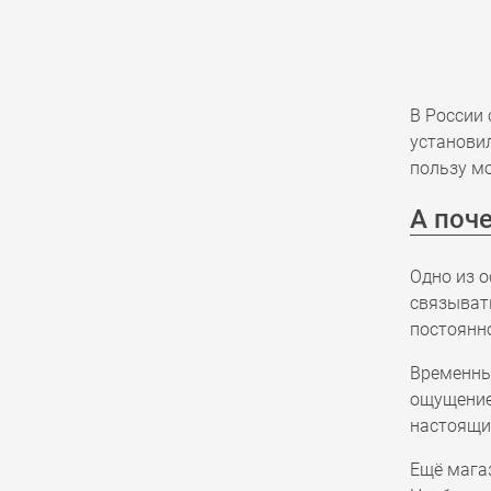
В России
установил
пользу м
А поч
Одно из 
связыват
постоянн
Временны
ощущение
настоящи
Ещё мага