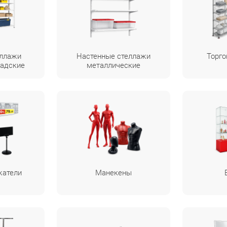
еллажи
Настенные стеллажи
Торго
ладские
металлические
жатели
Манекены