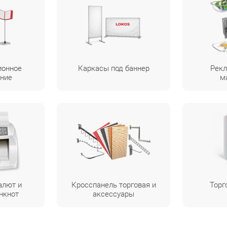
ионное
Каркасы под баннер
Рекл
ние
м
алют и
Кросспанель торговая и
Торг
нкнот
аксессуары