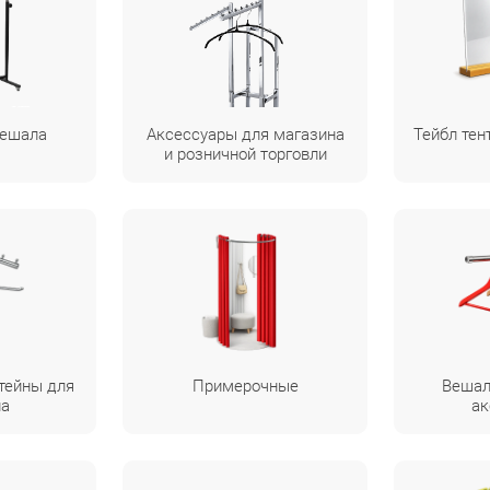
вешала
Аксессуары для магазина
Тейбл те
и розничной торговли
тейны для
Примерочные
Вешал
на
ак