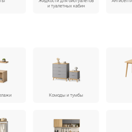
еты
Жидкости для биотуалетов
Антисепт
и туалетных кабин
ллажи
Комоды и тумбы