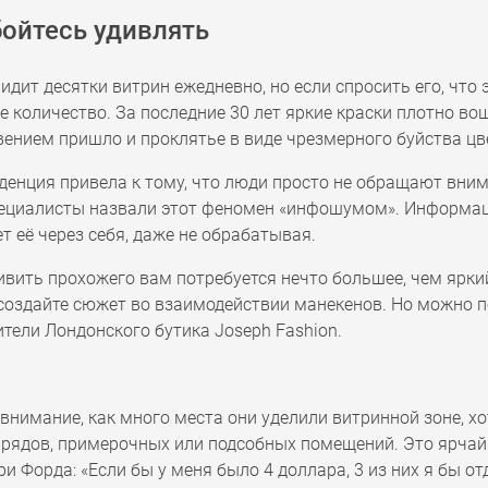
бойтесь удивлять
идит десятки витрин ежедневно, но если спросить его, что 
 количество. За последние 30 лет яркие краски плотно во
вением пришло и проклятье в виде чрезмерного буйства 
денция привела к тому, что люди просто не обращают внима
ециалисты назвали этот феномен «инфошумом». Информации
т её через себя, даже не обрабатывая.
ивить прохожего вам потребуется нечто большее, чем ярк
создайте сюжет во взаимодействии манекенов. Но можно п
тели Лондонского бутика Joseph Fashion.
внимание, как много места они уделили витринной зоне, х
 рядов, примерочных или подсобных помещений. Это ярч
ри Форда: «Если бы у меня было 4 доллара, 3 из них я бы от