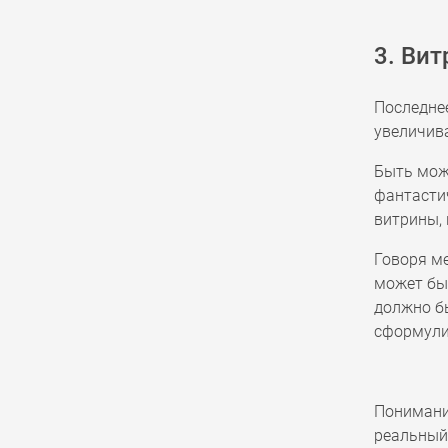
3. Ви
Последнее
увеличива
Быть може
фантастич
витрины,
Говоря м
может быт
должно бы
сформулир
Понимани
реальный