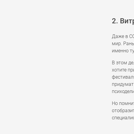
2. Ви
Даже в С
мир. Рань
именно ту
В этом де
хотите пр
фестиваля
придумат
психодели
Но помнит
отобразит
специалис