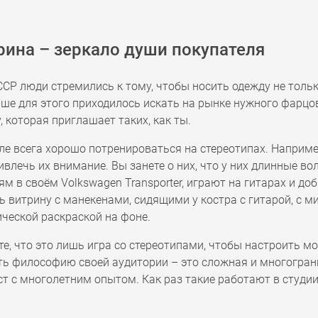
трина – зеркало души покупателя
ССР люди стремились к тому, чтобы носить одежду не толь
ше для этого приходилось искать на рынке нужного фарцов
, которая приглашает таких, как ты.
ле всега хорошо потренироваться на стереотипах. Например
ивлечь их внимание. Вы занете о них, что у них длинные в
м в своём Volkswagen Transporter, играют на гитарах и доб
ь витрину с манекенами, сидящими у костра с гитарой, с 
ческой раскраской на фоне.
е, что это лишь игра со стереотипами, чтобы настроить м
ь философию своей аудитории – это сложная и многогранн
т с многолетним опытом. Как раз такие работают в студии