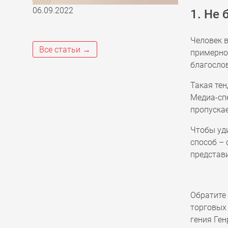
06.09.2022
1. Не 
Человек в
Все статьи →
примерное
благосло
Такая тен
Медиа-сп
пропускае
Чтобы уд
способ – 
представи
Обратите 
торговых
гения Ген