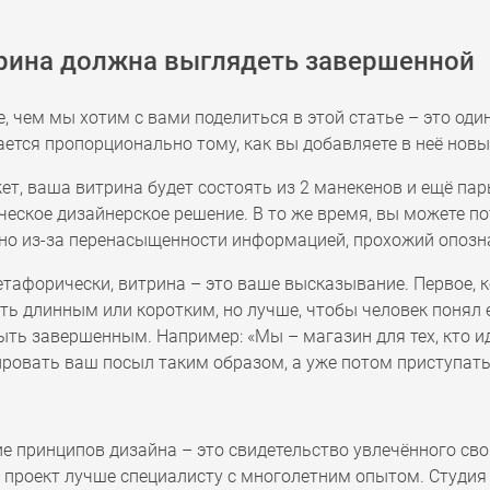
трина должна выглядеть завершенной
, чем мы хотим с вами поделиться в этой статье – это од
ется пропорционально тому, как вы добавляете в неё нов
т, ваша витрина будет состоять из 2 манекенов и ещё пары
еское дизайнерское решение. В то же время, вы можете п
 но из-за перенасыщенности информацией, прохожий опозна
етафорически, витрина – это ваше высказывание. Первое, 
ь длинным или коротким, но лучше, чтобы человек понял е
ть завершенным. Например: «Мы – магазин для тех, кто ид
овать ваш посыл таким образом, а уже потом приступать 
е принципов дизайна – это свидетельство увлечённого св
 проект лучше специалисту с многолетним опытом. Студия 