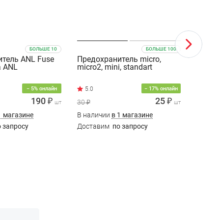
БОЛЬШЕ 10
БОЛЬШЕ 100
тель ANL Fuse
Предохранитель micro,
Предо
а ANL
micro2, mini, standart
Fuse 1
− 5% онлайн
− 17% онлайн
190 ₽
25 ₽
30 ₽
200 ₽
шт
шт
1 магазине
В наличии
в 1 магазине
В нали
 запросу
Доставим
по запросу
Доста