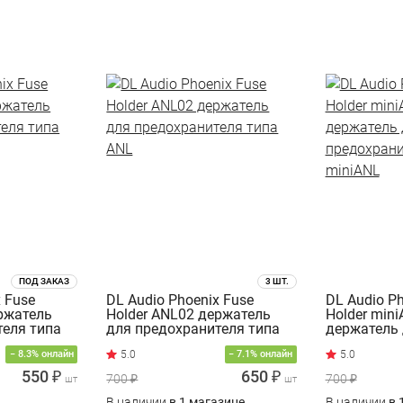
ПОД ЗАКАЗ
3 ШТ.
x Fuse
DL Audio Phoenix Fuse
DL Audio Ph
ржатель
Holder ANL02 держатель
Holder min
теля типа
для предохранителя типа
держатель
ANL
предохрани
− 8.3% онлайн
− 7.1% онлайн
miniANL
550 ₽
650 ₽
700 ₽
700 ₽
шт
шт
В наличии
в 1 магазине
В наличии
в 