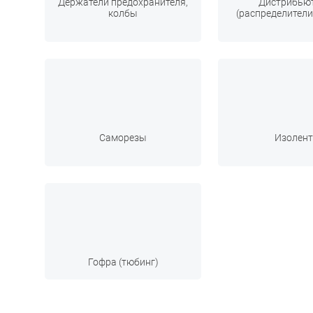
Держатели предохранителя,
Дистрибью
колбы
(распределители
Саморезы
Изолент
Гофра (тюбинг)