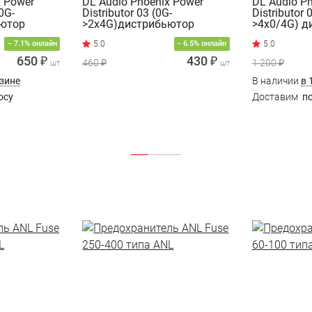
x Power
DL Audio Phoenix Power
DL Audio P
х0G-
Distributor 03 (0G-
Distributor 
ьютор
>2x4G)дистрибьютор
>4x0/4G) д
питания
питания
− 7.1% онлайн
− 6.5% онлайн
650 ₽
430 ₽
460 ₽
1 200 ₽
шт
шт
азине
В наличии
в 
осу
Доставим
по