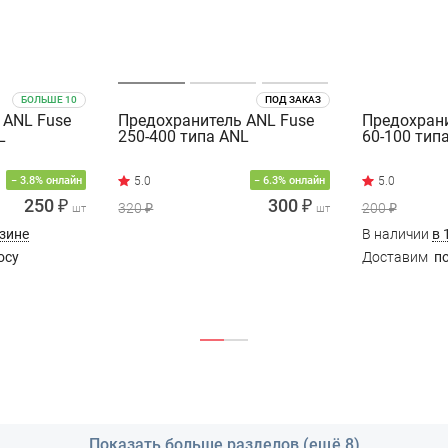
БОЛЬШЕ 10
ПОД ЗАКАЗ
 ANL Fuse
Предохранитель ANL Fuse
Предохрани
L
250-400 типа ANL
60-100 тип
− 3.8% онлайн
− 6.3% онлайн
250 ₽
300 ₽
320 ₽
200 ₽
шт
шт
азине
В наличии
в 
осу
Доставим
по
Показать больше разделов (ещё 8)