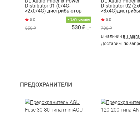
DL Audio Phoenix Power
DL Audio Phoeni
Distributor 01 (0/4G-
Distributor 02 (2
>2x0/4G) дистрибьютор
>3x4G)дистриб
питания
питания
− 3.6% онлайн
530 ₽
550 ₽
700 ₽
шт
В наличии
в 1 маг
Доставим
по запр
ПРЕДОХРАНИТЕЛИ