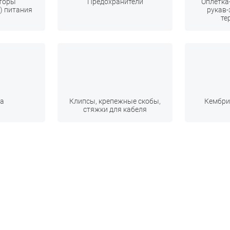
торы
Предохранители
Оплетка
) питания
рукав-
те
а
Клипсы, крепежные скобы,
Кембри
стяжки для кабеля