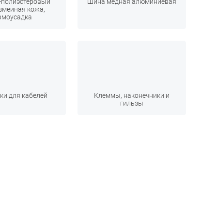
-полиэстеровый
Шина медная алюминиевая
змеиная кожа,
рмоусадка
ки для кабелей
Клеммы, наконечники и
гильзы