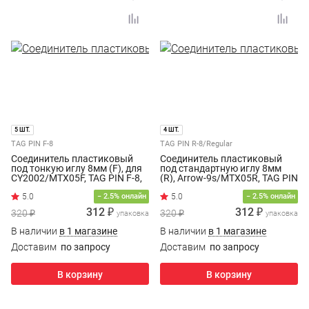
5 ШТ.
4 ШТ.
TAG PIN F-8
TAG PIN R-8/Regular
Соединитель пластиковый
Соединитель пластиковый
под тонкую иглу 8мм (F), для
под стандартную иглу 8мм
CY2002/MTX05F, TAG PIN F-8,
(R), Arrow-9s/MTX05R, TAG PIN
(5000шт/уп.)
R-8, (5000шт/уп.)
− 2.5% онлайн
− 2.5% онлайн
312 ₽
312 ₽
320 ₽
320 ₽
упаковка
упаковка
В наличии
в 1 магазине
В наличии
в 1 магазине
Доставим
по запросу
Доставим
по запросу
В корзину
В корзину