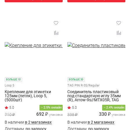
БОЛЬШЕ 10
БОЛЬШЕ 30
Loop 5
TAG PIN R-35/Regular
Крепление для этикетки
Соединитель пластиковый
125мм (петля), Loop 5,
под стандартную иглу 35мм
(5000шт)
(R), Arrow-9s//MTX05R, TAG
PIN R-35, (5000шт/уп.)
− 2.5% онлайн
− 2.4% онлайн
692 ₽
330 ₽
710 ₽
338 ₽
упаковка
упаковка
В наличии
в 2 магазинах
В наличии
в 2 магазинах
Доставим
по запросу
Доставим
по запросу