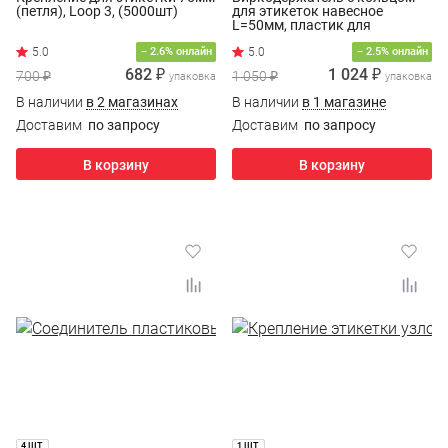
(петля), Loop 3, (5000шт)
для этикеток навесное
L=50мм, пластик для
МТХ-05R/Arrow-9s, H-ring
− 2.6% онлайн
(5000шт)
− 2.5% онлайн
682 ₽
1 024 ₽
700 ₽
1 050 ₽
упаковка
упаковка
В наличии
в 2 магазинах
В наличии
в 1 магазине
Доставим
по запросу
Доставим
по запросу
В корзину
В корзину
4 ШТ.
1 ШТ.