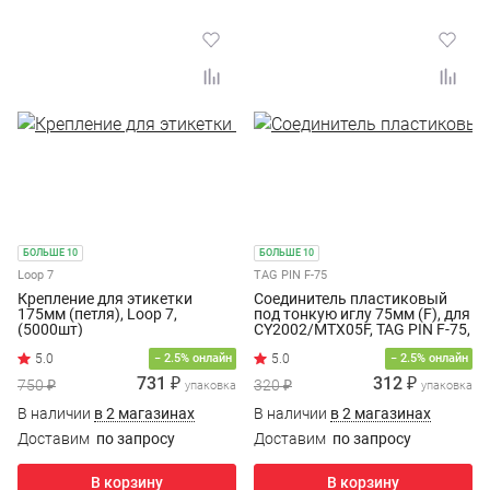
БОЛЬШЕ 10
БОЛЬШЕ 10
Loop 7
TAG PIN F-75
Крепление для этикетки
Соединитель пластиковый
175мм (петля), Loop 7,
под тонкую иглу 75мм (F), для
(5000шт)
CY2002/MTX05F, TAG PIN F-75,
(5000шт/уп.)
− 2.5% онлайн
− 2.5% онлайн
731 ₽
312 ₽
750 ₽
320 ₽
упаковка
упаковка
В наличии
в 2 магазинах
В наличии
в 2 магазинах
Доставим
по запросу
Доставим
по запросу
В корзину
В корзину