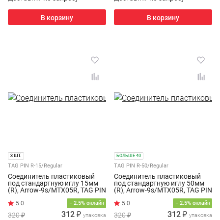
В корзину
В корзину
3 ШТ.
БОЛЬШЕ 40
TAG PIN R-15/Regular
TAG PIN R-50/Regular
Соединитель пластиковый
Соединитель пластиковый
под стандартную иглу 15мм
под стандартную иглу 50мм
(R), Arrow-9s/MTX05R, TAG PIN
(R), Arrow-9s/MTX05R, TAG PIN
R-15, (5000шт/уп.)
R-50, (5000шт/уп.)
− 2.5% онлайн
− 2.5% онлайн
312 ₽
312 ₽
320 ₽
320 ₽
упаковка
упаковка