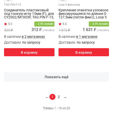
TAG PIN F-15
Loop 5 фиксатор
Соединитель пластиковый
Крепление этикетки узловоое
под тонкую иглу 15мм (F), для
фиксирующееся по длинне 0-
CY2002/MTX05F, TAG PIN F-15,
127,5мм (петля-фикс), Loop 5
(5000шт/уп.)
фиксатор (5000шт)
− 2.5% онлайн
− 2.5% онлайн
312 ₽
1 631 ₽
320 ₽
1 672 ₽
упаковка
упаковка
В наличии
в 2 магазинах
В наличии
в 1 магазине
Доставим
по запросу
Доставим
по запросу
В корзину
В корзину
Показать ещё
←
1
2
→
Товары 1 - 16 из 20