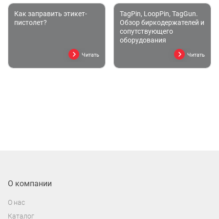
Как заправить этикет-
TagPin, LoopPin, TagGun.
пистолет?
Обзор биркодержателей и
сопутствующего
оборудования
Читать
Читать
О компании
О нас
Каталог