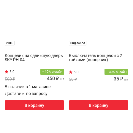
2 ШТ.
ПОД ЗАКАЗ
Концевик на сдвижную дверь
Выключатель концевой с 2
SKY PH-04
гайками (концевик)
− 10% онлайн
− 30% онлайн
450 ₽
35 ₽
500 ₽
50 ₽
шт
шт
В наличии
в 1 магазине
Доставим
по запросу
В корзину
В корзину