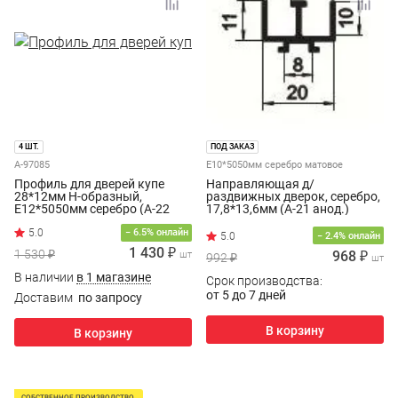
4 ШТ.
ПОД ЗАКАЗ
A-97085
Е10*5050мм серебро матовое
Профиль для дверей купе
Направляющая д/
28*12мм H-образный,
раздвижных дверок, серебро,
Е12*5050мм серебро (А-22
17,8*13,6мм (А-21 анод.)
анод. "Дуко")
− 6.5% онлайн
− 2.4% онлайн
1 430 ₽
1 530 ₽
968 ₽
шт
992 ₽
шт
В наличии
в 1 магазине
Срок производства:
от 5 до 7 дней
Доставим
по запросу
В корзину
В корзину
СОБСТВЕННОЕ ПРОИЗВОДСТВО