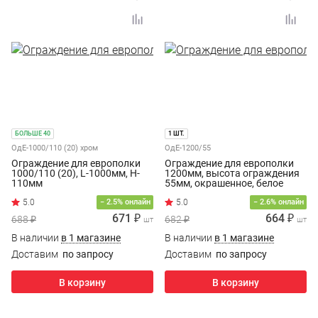
БОЛЬШЕ 40
1 ШТ.
ОдЕ-1000/110 (20) хром
ОдЕ-1200/55
Ограждение для европолки
Ограждение для европолки
1000/110 (20), L-1000мм, H-
1200мм, высота ограждения
110мм
55мм, окрашенное, белое
− 2.5% онлайн
− 2.6% онлайн
671 ₽
664 ₽
688 ₽
682 ₽
шт
шт
В наличии
в 1 магазине
В наличии
в 1 магазине
Доставим
по запросу
Доставим
по запросу
В корзину
В корзину