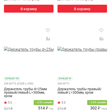
В корзину
В корзину
БОЛЬШЕ 100
БОЛЬШЕ 90
245 М772 (G328 L=300)
244 M771
Держатель трубы d=25мм
Держатель трубы правый/
правый/левый L=300мм,
левый L=300мм, хром
хром
− 2.5% онлайн
− 2.6% онлайн
514 ₽
302 ₽
527 ₽
310 ₽
пар
пара