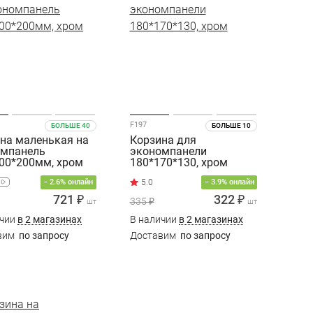
F197
БОЛЬШЕ 40
БОЛЬШЕ 10
на маленькая на
Корзина для
омпанель
экономпанели
00*200мм, хром
180*170*130, хром
− 2.6% онлайн
− 3.9% онлайн
721 ₽
322 ₽
335 ₽
шт
шт
ичии
в 2 магазинах
В наличии
в 2 магазинах
вим
по запросу
Доставим
по запросу