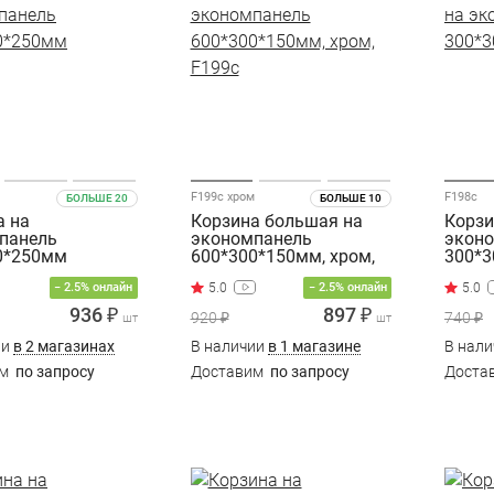
F199c хром
F198c
БОЛЬШЕ 20
БОЛЬШЕ 10
а на
Корзина большая на
Корзи
панель
экономпанель
экон
0*250мм
600*300*150мм, хром,
300*3
F199c
− 2.5% онлайн
− 2.5% онлайн
936 ₽
897 ₽
920 ₽
740 ₽
шт
шт
ии
в 2 магазинах
В наличии
в 1 магазине
В нал
им
по запросу
Доставим
по запросу
Доста