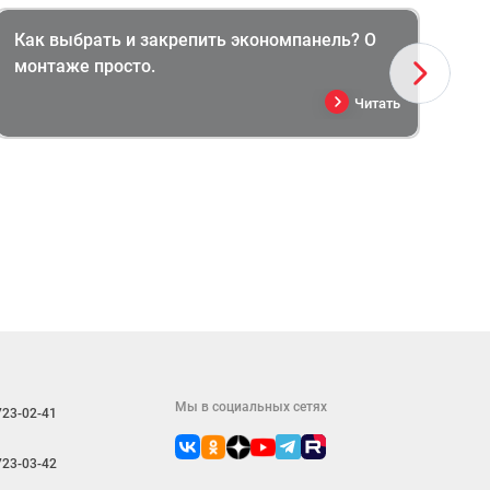
Как выбрать и закрепить экономпанель? О
Эк
монтаже просто.
пр
Читать
Мы в социальных сетях
723-02-41
723-03-42