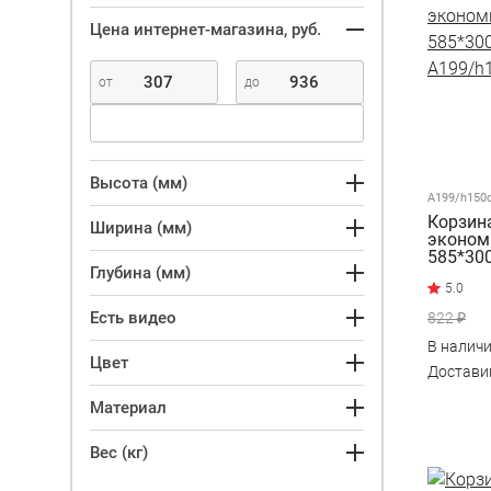
Цена интернет-магазина, руб.
Высота (мм)
A199/h150
Корзин
Ширина (мм)
эконом
585*30
Глубина (мм)
A199/h
Есть видео
822 ₽
В налич
Цвет
Достав
Материал
Вес (кг)