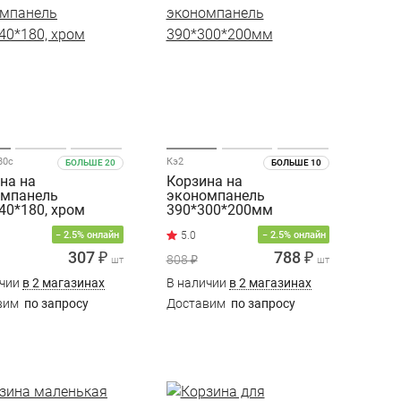
80c
Кэ2
БОЛЬШЕ 20
БОЛЬШЕ 10
на на
Корзина на
омпанель
экономпанель
40*180, хром
390*300*200мм
− 2.5% онлайн
− 2.5% онлайн
307 ₽
788 ₽
808 ₽
шт
шт
ичии
в 2 магазинах
В наличии
в 2 магазинах
вим
по запросу
Доставим
по запросу