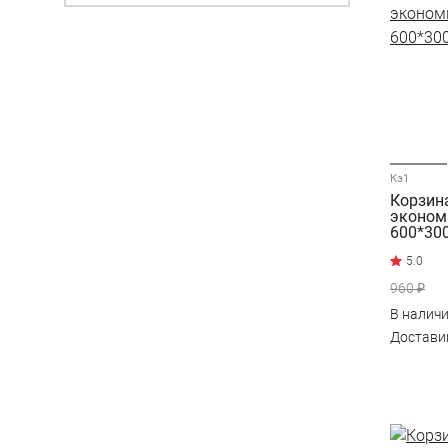
Кэ1
Корзин
эконом
600*30
960 ₽
В налич
Достав