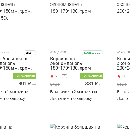
c хром
A197/h130c
A196/h1
2 ШТ.
БОЛЬШЕ 20
а большая на
Корзина на
Корзи
панель
экономпанель
экон
0*150мм, хром,
180*170*130, хром
200*2
150c
− 2.6% онлайн
− 2.6% онлайн
801 ₽
331 ₽
340 ₽
315 ₽
шт
шт
ии
в 1 магазине
В наличии
в 2 магазинах
В нал
им
по запросу
Доставим
по запросу
Доста