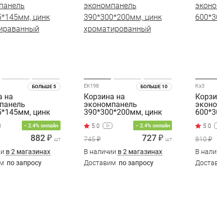
EK198
Кэ3
БОЛЬШЕ 5
БОЛЬШЕ 10
а на
Корзина на
Корзи
панель
экономпанель
экон
5*145мм, цинк
390*300*200мм, цинк
600*
ираванный
хроматированный
− 2.4% онлайн
− 2.4% онлайн
882 ₽
727 ₽
745 ₽
810 ₽
шт
шт
ии
в 2 магазинах
В наличии
в 2 магазинах
В нал
им
по запросу
Доставим
по запросу
Доста