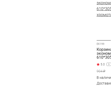
EK199
Корзин
эконом
610*30
хромот
904 ₽
В налич
Достав