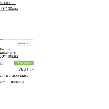
БОЛЬШЕ 20
на на
омпанель
300*100мм
− 2.7% онлайн
788 ₽
шт
ичии
в 2 магазинах
вим
по запросу