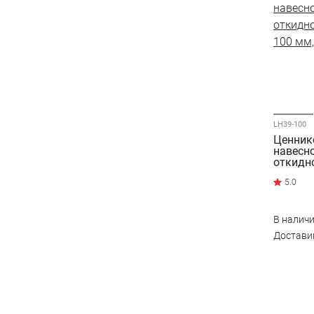
LH39-100
Ценник
навесн
откидн
100 мм
В налич
Достав