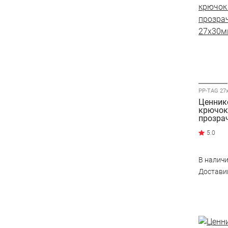
Ценник
крючок
прозра
27x30
В налич
Достав