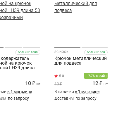
SC-HOOK
БОЛЬШЕ 1000
БОЛЬШЕ 800
икодержатель
Крючок металлический
ной на крючок
для подвеса
ной LH39 длина
, прозрачный
− 7.7% онлайн
10 ₽
12 ₽
13 ₽
шт
шт
ичии
в 1 магазине
В наличии
в 1 магазине
вим
по запросу
Доставим
по запросу