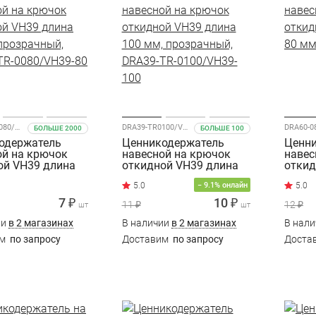
DRA39-TR0080/VH39-80
DRA39-TR0100/VH39-100
БОЛЬШЕ 2000
БОЛЬШЕ 100
одержатель
Ценникодержатель
Ценн
ой на крючок
навесной на крючок
навес
ой VH39 длина
откидной VH39 длина
откид
прозрачный,
100 мм, прозрачный,
80 мм
− 9.1% онлайн
TR-0080/VH39-80
DRA39-TR-0100/VH39-
100
7 ₽
10 ₽
11 ₽
12 ₽
шт
шт
ии
в 2 магазинах
В наличии
в 2 магазинах
В нал
им
по запросу
Доставим
по запросу
Доста