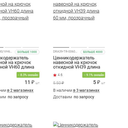
DRA60-080/VH60-80
DRA39-TR-0060/VH39-60
БОЛЬШЕ 1000
БОЛЬШЕ 4000
икодержатель
Ценникодержатель
ной на крючок
навесной на крючок
ной VH60 длина
откидной VH39 длина
, прозрачный
60 мм, прозрачный
4.6
− 8.3% онлайн
− 9.1% онлайн
11 ₽
5 ₽
5.50 ₽
шт
шт
ичии
в 2 магазинах
В наличии
в 3 магазинах
вим
по запросу
Доставим
по запросу