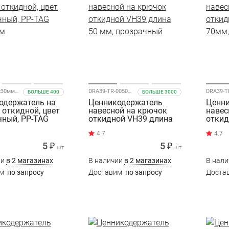
PP-TAG 27x30мм прозрачный
DRA39-TR-0050/VH39-50
БОЛЬШЕ 400
БОЛЬШЕ 3000
одержатель на
Ценникодержатель
Ценн
 откидной, цвет
навесной на крючок
навес
чный, PP-TAG
откидной VH39 длина
откид
мм
50 мм, прозрачный
70мм,
4.7
4.7
5 ₽
5 ₽
шт
шт
ии
в 2 магазинах
В наличии
в 2 магазинах
В нал
им
по запросу
Доставим
по запросу
Доста