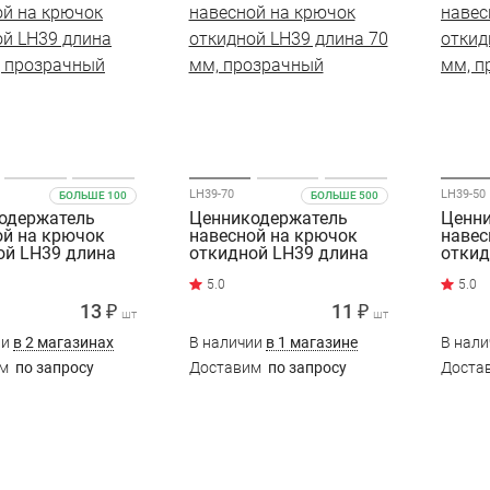
LH39-70
LH39-50
БОЛЬШЕ 100
БОЛЬШЕ 500
одержатель
Ценникодержатель
Ценн
ой на крючок
навесной на крючок
навес
ой LH39 длина
откидной LH39 длина
откид
, прозрачный
70 мм, прозрачный
50 мм
13 ₽
11 ₽
шт
шт
ии
в 2 магазинах
В наличии
в 1 магазине
В нал
им
по запросу
Доставим
по запросу
Доста