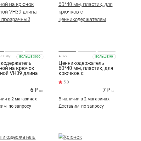
DRA39-TR0070/VH39-70
A-327
БОЛЬШЕ 3000
БОЛЬШЕ 90
икодержатель
Ценникодержатель
ной на крючок
60*40 мм, пластик, для
ной VH39 длина
крючков с
 прозрачный
ценникодержателем
6 ₽
7 ₽
шт
шт
ичии
в 2 магазинах
В наличии
в 2 магазинах
вим
по запросу
Доставим
по запросу