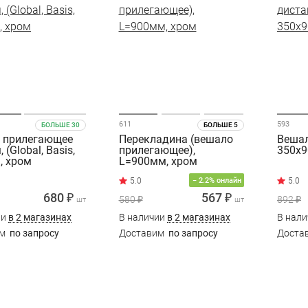
611
593
БОЛЬШЕ 30
БОЛЬШЕ 5
 прилегающее
Перекладина (вешало
Вешал
 (Global, Basis,
прилегающее),
350х9
), хром
L=900мм, хром
− 2.2% онлайн
680 ₽
567 ₽
580 ₽
892 ₽
шт
шт
ии
в 2 магазинах
В наличии
в 2 магазинах
В нал
им
по запросу
Доставим
по запросу
Доста