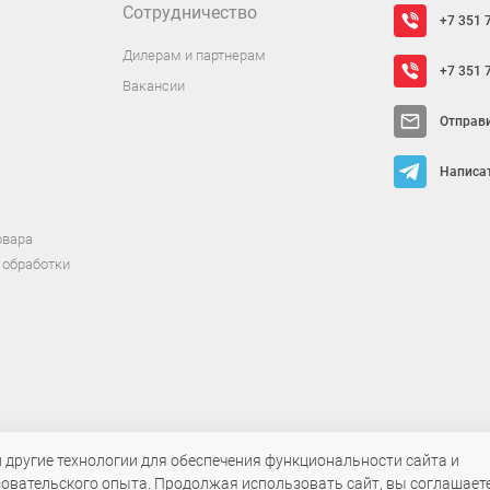
Сотрудничество
+7 351 
Дилерам и партнерам
+7 351 
Вакансии
Отправ
Написат
овара
 обработки
т исключительно информационный характер и ни при каких условиях не яв
и другие технологии для обеспечения функциональности сайта и
овательского опыта. Продолжая использовать сайт, вы соглашаете