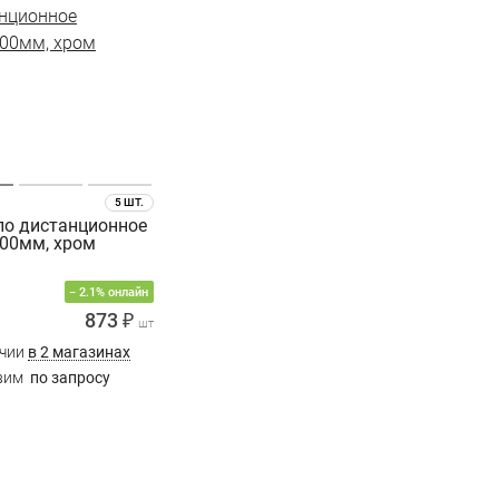
5 ШТ.
о дистанционное
00мм, хром
− 2.1% онлайн
873 ₽
шт
ичии
в 2 магазинах
вим
по запросу