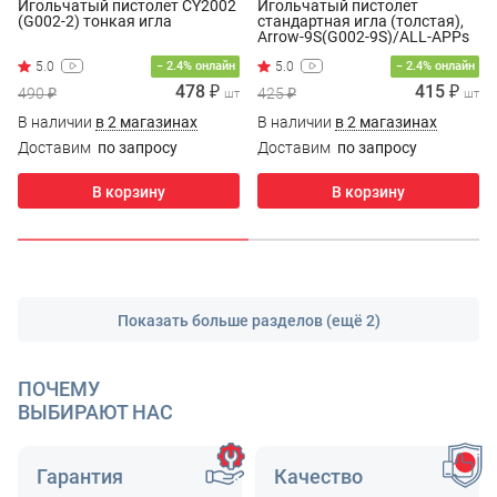
Игольчатый пистолет CY2002
Игольчатый пистолет
(G002-2) тонкая иглa
стандартная иглa (толстая),
Arrow-9S(G002-9S)/ALL-APPs
(R)
− 2.4% онлайн
− 2.4% онлайн
478 ₽
415 ₽
490 ₽
425 ₽
шт
шт
В наличии
в 2 магазинах
В наличии
в 2 магазинах
Доставим
по запросу
Доставим
по запросу
В корзину
В корзину
Показать больше разделов (ещё 2)
ПОЧЕМУ
ВЫБИРАЮТ НАС
Гарантия
Качество