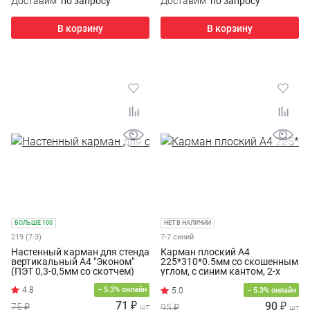
Доставим
по запросу
Доставим
по запросу
В корзину
В корзину
БОЛЬШЕ 100
НЕТ В НАЛИЧИИ
219 (7-3)
7-7 синий
Настенный карман для стенда
Карман плоский А4
вертикальный А4 "Эконом"
225*310*0.5мм со скошенным
(ПЭТ 0,3-0,5мм со скотчем)
углом, с синим кантом, 2-х
сторонним скотчем
4.8
− 5.3% онлайн
− 5.3% онлайн
71 ₽
90 ₽
75 ₽
95 ₽
шт
шт