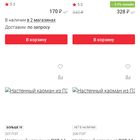
прозрачный скотч
(буклетница)
− 3.5% онлайн
170 ₽
328 ₽
340 ₽
шт
шт
В наличии
в 2 магазинах
Доставим
по запросу
В корзину
В корзину
БОЛЬШЕ 10
НЕТ В НАЛИЧИИ
207-ПЭТ
206-ПЭТ