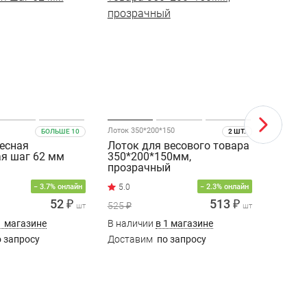
Лоток 350*200*150
Лототрон
БОЛЬШЕ 10
2 ШТ.
есная
Лоток для весового товара
Лотот
я шаг 62 мм
350*200*150мм,
300*2
прозрачный
− 3.7% онлайн
− 2.3% онлайн
52 ₽
513 ₽
525 ₽
2 100 ₽
шт
шт
1 магазине
В наличии
в 1 магазине
В нали
 запросу
Доставим
по запросу
Доста