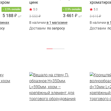
 хром
цинк
хроматиро
− 2.5% онлайн
− 2.5% онлайн
5 188 ₽
3 461 ₽
3 550 ₽
3 615 ₽
шт
шт
азинах
В наличии
в 1 магазине
В наличии
в 
осу
Доставим
по запросу
Доставим
по