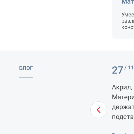
Мат
Умее
разл
конс
БЛОГ
ачных