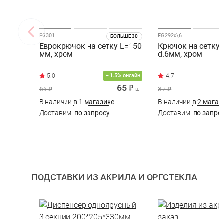
FG301
FG292c\6
БОЛЬШЕ 30
Еврокрючок на сетку L=150
Крючок на сетк
мм, хром
d.6мм, хром
4.7
− 1.5% онлайн
65 ₽
66 ₽
37 ₽
шт
В наличии
в 1 магазине
В наличии
в 2 маг
Доставим
по запросу
Доставим
по запр
ПОДСТАВКИ ИЗ АКРИЛА И ОРГСТЕКЛА