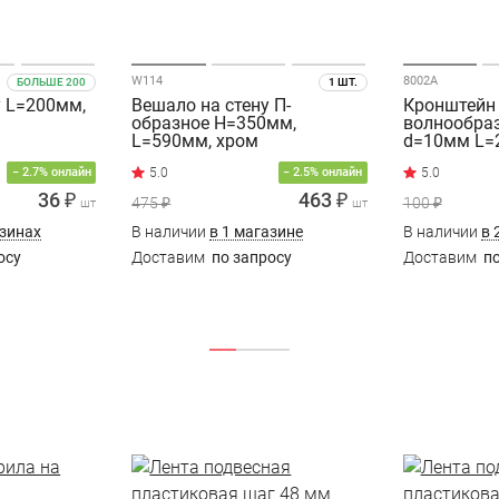
W114
8002A
БОЛЬШЕ 200
1 ШТ.
у L=200мм,
Вешало на стену П-
Кронштейн 
образное H=350мм,
волнообра
L=590мм, хром
d=10мм L=
− 2.7% онлайн
− 2.5% онлайн
36 ₽
463 ₽
475 ₽
100 ₽
шт
шт
азинах
В наличии
в 1 магазине
В наличии
в 
осу
Доставим
по запросу
Доставим
по