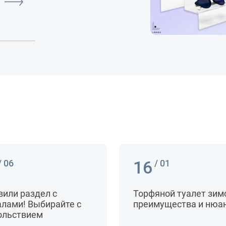
16
/ 06
/ 01
вили раздел с
Торфяной туалет зим
алами! Выбирайте с
преимущества и нюа
ольствием