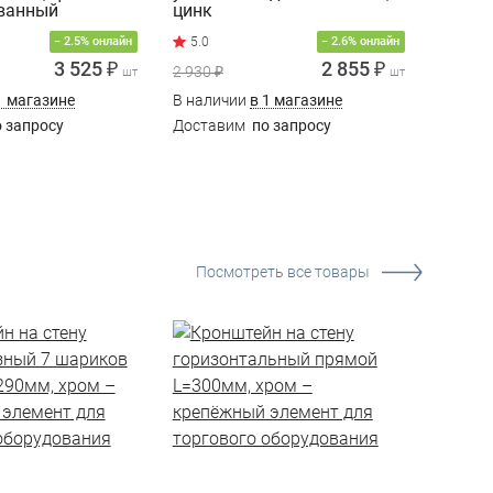
ванный
цинк
цинк
− 2.5% онлайн
− 2.6% онлайн
3 525 ₽
2 855 ₽
2 930 ₽
3 000 ₽
шт
шт
1 магазине
В наличии
в 1 магазине
В нали
 запросу
Доставим
по запросу
Доста
Посмотреть все товары