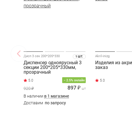
Дисп 3 сек 200*205*330
Akril-inizg
1 ШТ.
Диспенсер одноярусный 3
Изделия из акри
секции 200*205*330мм,
заказ
прозрачный
− 2.5% онлайн
897 ₽
920 ₽
шт
В наличии
в 1 магазине
Доставим
по запросу