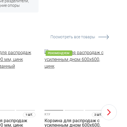
е разделители,
дние опоры
Посмотреть все товары
РЕКОМЕНДУЕМ
К1У
К2У
1 ШТ.
2 ШТ.
ля распродаж
Корзина для распродаж с
Корзи
0 мм, цинк
усиленным дном 600х600,
усиле