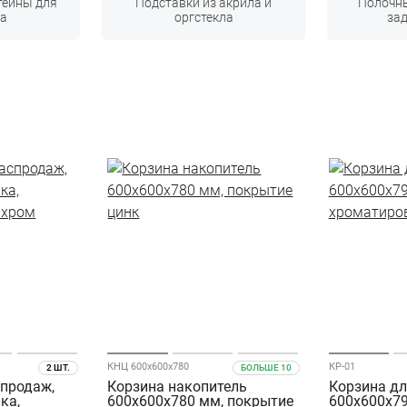
тейны для
Подставки из акрила и
Полочны
а
оргстекла
за
КНЦ 600х600х780
КР-01
2 ШТ.
БОЛЬШЕ 10
спродаж,
Корзина накопитель
Корзина д
ка,
600х600х780 мм, покрытие
600х600х79