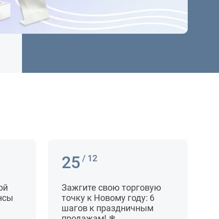
25
/ 12
ой
Зажгите свою торговую
нсы
точку к Новому году: 6
шагов к праздничным
продажам! ❄