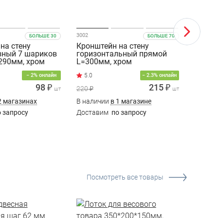
3002
8501А
БОЛЬШЕ 30
БОЛЬШЕ 70
на стену
Кронштейн на стену
Кронш
зный 7 шариков
горизонтальный прямой
изогн
290мм, хром
L=300мм, хром
d=19м
− 2% онлайн
− 2.3% онлайн
98 ₽
215 ₽
220 ₽
145 ₽
шт
шт
2 магазинах
В наличии
в 1 магазине
В нали
 запросу
Доставим
по запросу
Доста
Посмотреть все товары