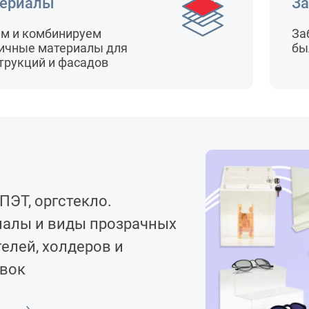
ериалы
За
м и комбинируем
За
ичные материалы для
бы
трукций и фасадов
26
/ 11
Обзор компонентов сис
"Джокер" и её применен
Подробнее