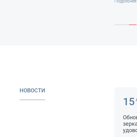
НОВОСТИ
15
Обно
зерк
удов