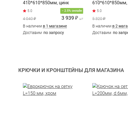
410*610*850мм, цинк
610*610*850мм,
− 2.5% онлайн
3 939 ₽
4 040 ₽
5 320 ₽
шт
В наличии
в 1 магазине
В наличии
в 2 маг
Доставим
по запросу
Доставим
по запр
КРЮЧКИ И КРОНШТЕЙНЫ ДЛЯ МАГАЗИНА