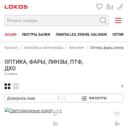
+7 90
АКЦИИ
ЛЮСТРЫ, БАЛКИ
ЛАМПЫ LED, XENON, HALOGEN
ОПТИКА,
Каталог
АвтоЗвук и автотовары
Автосвет
Оптика, фары, линзы, 
ОПТИКА, ФАРЫ, ЛИНЗЫ, ПТФ,
ДХО
4 товара
4
ФИЛЬТРЫ