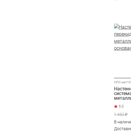
НПС-мет10
Настен
систем
металл
основа
1 432 ₽
В налич
Достав