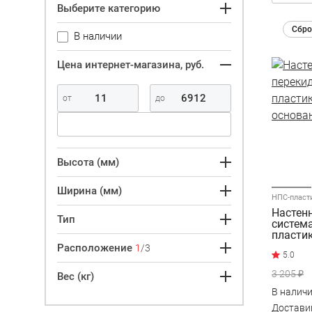
Выберите категорию
Сбро
В наличии
Цена интернет-магазина, руб.
Высота (мм)
Ширина (мм)
НПС-пласт
Настен
Тип
систем
пласти
основа
Расположение
1
/3
3 205 ₽
Вес (кг)
В налич
Достав