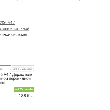
A4
НЕТ В НАЛИЧИИ
6-A4 / Держатель
нной перекидной
емы
− 6.5% онлайн
188 ₽
шт