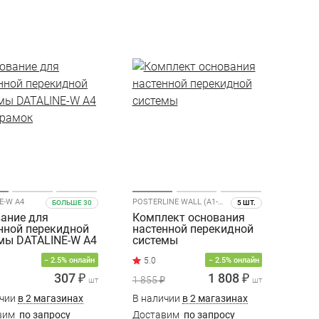
E-W A4
POSTERLINE WALL (А1-А3)
БОЛЬШЕ 30
5 ШТ.
ание для
Комплект основания
нной перекидной
настенной перекидной
мы DATALINE-W A4
системы
 рамок
− 2.5% онлайн
− 2.5% онлайн
307 ₽
1 808 ₽
1 855 ₽
шт
шт
ичии
в 2 магазинах
В наличии
в 2 магазинах
вим
по запросу
Доставим
по запросу