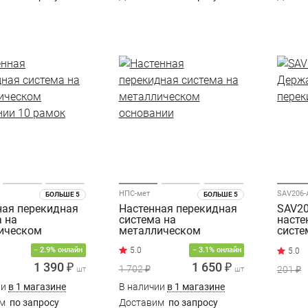
НПС-мет
SAV206-
БОЛЬШЕ 5
БОЛЬШЕ 5
ная перекидная
Настенная перекидная
SAV20
а на
система на
насте
ическом
металлическом
сист
нии 10 рамок
основании
− 2.9% онлайн
− 3.1% онлайн
1 390 ₽
1 650 ₽
1 702 ₽
201 ₽
шт
шт
ии
в 1 магазине
В наличии
в 1 магазине
им
по запросу
Доставим
по запросу