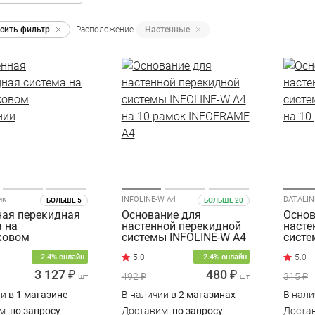
сить фильтр
Расположение
Настенные
ик
INFOLINE-W A4
DATALIN
БОЛЬШЕ 5
БОЛЬШЕ 20
ная перекидная
Основание для
Основ
а на
настенной перекидной
насте
ковом
системы INFOLINE-W A4
систе
нии
на 10 рамок
на 10
− 2.4% онлайн
− 2.4% онлайн
INFOFRAME A4
3 127 ₽
480 ₽
492 ₽
315 ₽
шт
шт
ии
в 1 магазине
В наличии
в 2 магазинах
В нал
им
по запросу
Доставим
по запросу
Доста