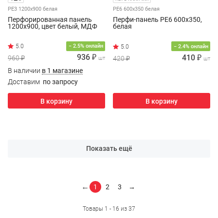
PE3 1200х900 белая
PE6 600х350 белая
Перфорированная панель
Перфи-панель PE6 600х350,
1200х900, цвет белый, МДФ
белая
− 2.5% онлайн
− 2.4% онлайн
936 ₽
410 ₽
960 ₽
420 ₽
шт
шт
В наличии
в 1 магазине
Доставим
по запросу
В корзину
В корзину
Показать ещё
←
1
2
3
→
Товары 1 - 16 из 37