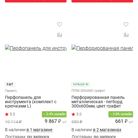
5 ШТ.
БОЛЬШЕ 40
Гараж-L
ППМ-300х600 графит
Перфопанель для
Перфорированная панель
инструмента (комплект с
металлическая - пегборд
крючками L)
300х600мм, цвет графит
− 2.4% онлайн
− 2.8% онлайн
9 867 ₽
661 ₽
10 114 ₽
680 ₽
шт
шт
В наличии
в 1 магазине
В наличии
в 2 магазинах
Доставим
по запросу
Доставим
по запросу