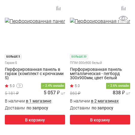
БОЛЬШЕ 5
БОЛЬШЕ 30
Гараж-S
ППМ-300х900 белый
Перфорированная панель в
Перфорированная панель
гараж (комплект с крючками
металлическая - пегборд
S)
300х900мм, цвет белый
5.0
− 2.4% онлайн
− 2.6% онлайн
5 057 ₽
838 ₽
5 181 ₽
860 ₽
шт
шт
В наличии
в 1 магазине
В наличии
в 2 магазинах
Доставим
по запросу
Доставим
по запросу
В корзину
В корзину