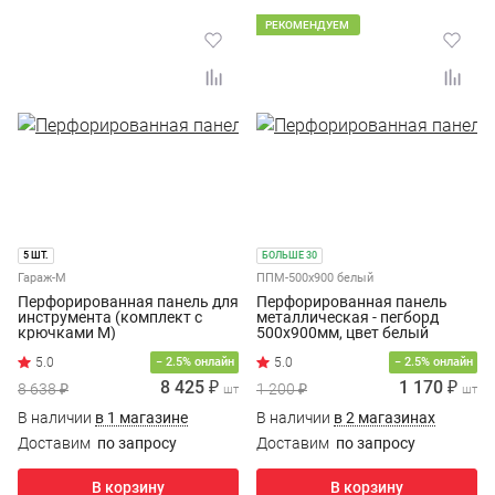
РЕКОМЕНДУЕМ
5 ШТ.
БОЛЬШЕ 30
Гараж-М
ППМ-500х900 белый
Перфорированная панель для
Перфорированная панель
инструмента (комплект с
металлическая - пегборд
крючками M)
500х900мм, цвет белый
5.0
− 2.5% онлайн
− 2.5% онлайн
8 425 ₽
1 170 ₽
8 638 ₽
1 200 ₽
шт
шт
В наличии
в 1 магазине
В наличии
в 2 магазинах
Доставим
по запросу
Доставим
по запросу
В корзину
В корзину