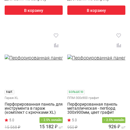
В корзину
В корзину
5 ШТ.
БОЛЬШЕ 50
Гараж-XL
ППМ-300х900 графит
Перфорированная панель для
Перфорированная панель
инструмента в гараж
металлическая - пегборд
(комплект с крючками XL)
300х900мм, цвет графит
5.0
− 2.5% онлайн
− 2.5% онлайн
15 182 ₽
926 ₽
15 568 ₽
950 ₽
шт
шт