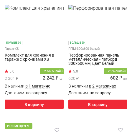
БОЛЬШЕ 30
БОЛЬШЕ 50
Гараж-XS
ППМ-300х600 белый
Комплект для хранения в
Перфорированная панель
гараже с крючками XS
металлическая - пегборд
300х600мм, цвет белый
− 2.6% онлайн
− 2.9% онлайн
2 242 ₽
602 ₽
2 301 ₽
620 ₽
шт
шт
В наличии
в 1 магазине
В наличии
в 2 магазинах
Доставим
по запросу
Доставим
по запросу
В корзину
В корзину
РЕКОМЕНДУЕМ