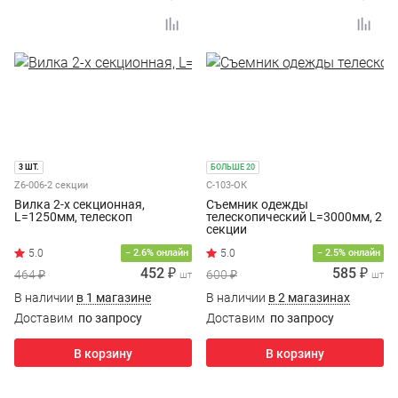
3 ШТ.
БОЛЬШЕ 20
Z6-006-2 секции
С-103-ОК
Вилка 2-х секционная,
Съемник одежды
L=1250мм, телескоп
телескопический L=3000мм, 2
секции
− 2.6% онлайн
− 2.5% онлайн
452 ₽
585 ₽
464 ₽
600 ₽
шт
шт
В наличии
в 1 магазине
В наличии
в 2 магазинах
Доставим
по запросу
Доставим
по запросу
В корзину
В корзину