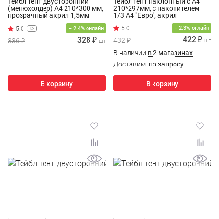
Тейбл тент двусторонний
Тейбл тент наклонный с А4
(менюхолдер) А4 210*300 мм,
210*297мм, с накопителем
прозрачный акрил 1,5мм
1/3 А4 "Евро", акрил
− 2.3% онлайн
− 2.4% онлайн
422 ₽
328 ₽
432 ₽
336 ₽
шт
шт
В наличии
в 2 магазинах
Доставим
по запросу
В корзину
В корзину