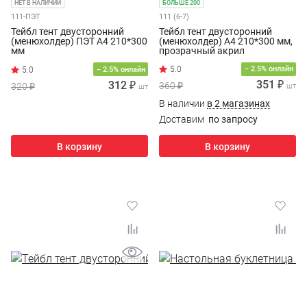
НЕТ В НАЛИЧИИ
БОЛЬШЕ 200
111-ПЭТ
111 (6-7)
Тейбл тент двусторонний
Тейбл тент двусторонний
(менюхолдер) ПЭТ А4 210*300
(менюхолдер) А4 210*300 мм,
мм
прозрачный акрил
5.0
− 2.5% онлайн
− 2.5% онлайн
351 ₽
312 ₽
360 ₽
320 ₽
шт
шт
В наличии
в 2 магазинах
Доставим
по запросу
В корзину
В корзину