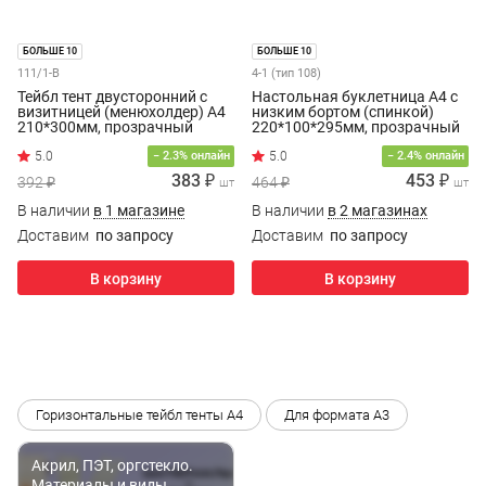
БОЛЬШЕ 10
БОЛЬШЕ 10
111/1-В
4-1 (тип 108)
Тейбл тент двусторонний с
Настольная буклетница А4 с
визитницей (менюхолдер) А4
низким бортом (спинкой)
210*300мм, прозрачный
220*100*295мм, прозрачный
акрил
акрил
− 2.3% онлайн
− 2.4% онлайн
383 ₽
453 ₽
392 ₽
464 ₽
шт
шт
В наличии
в 1 магазине
В наличии
в 2 магазинах
Доставим
по запросу
Доставим
по запросу
В корзину
В корзину
Горизонтальные тейбл тенты А4
Для формата А3
Акрил, ПЭТ, оргстекло.
Материалы и виды