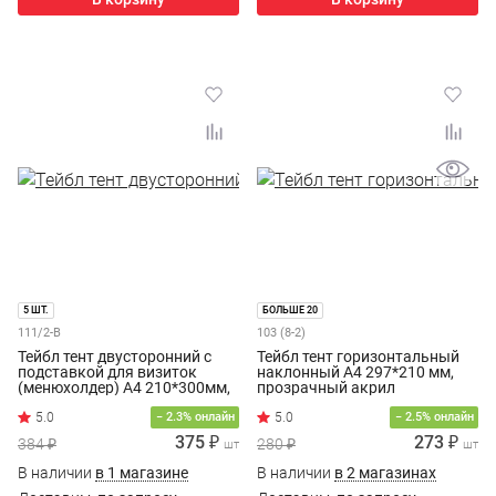
5 ШТ.
БОЛЬШЕ 20
111/2-В
103 (8-2)
Тейбл тент двусторонний с
Тейбл тент горизонтальный
подставкой для визиток
наклонный А4 297*210 мм,
(менюхолдер) А4 210*300мм,
прозрачный акрил
прозрачный акрил, 111/2
− 2.3% онлайн
− 2.5% онлайн
375 ₽
273 ₽
384 ₽
280 ₽
шт
шт
В наличии
в 1 магазине
В наличии
в 2 магазинах