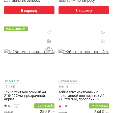
Доставим
по запросу
Доставим
по запросу
В корзину
В корзину
РЕКОМЕНДУЕМ
БОЛЬШЕ 200
НЕТ В НАЛИЧИИ
101 (8-1)
101/1-В
Тейбл тент наклонный А4
Тейбл тент наклонный с
210*297мм, прозрачный
подставкой для визиток А4
акрил
210*297мм, прозрачный
акрил
5.0
− 2.3% онлайн
− 2.3% онлайн
250 ₽
344 ₽
256 ₽
352 ₽
шт
шт