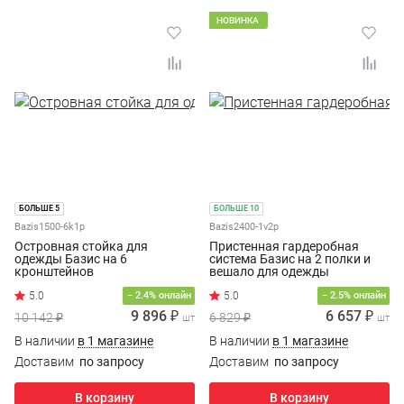
НОВИНКА
БОЛЬШЕ 5
БОЛЬШЕ 10
Bazis1500-6k1p
Bazis2400-1v2p
Островная стойка для
Пристенная гардеробная
одежды Базис на 6
система Базис на 2 полки и
кронштейнов
вешало для одежды
− 2.4% онлайн
− 2.5% онлайн
9 896 ₽
6 657 ₽
10 142 ₽
6 829 ₽
шт
шт
В наличии
в 1 магазине
В наличии
в 1 магазине
Доставим
по запросу
Доставим
по запросу
В корзину
В корзину