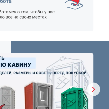
бота
ботимся о том, чтобы у вас
ло всё на своих местах
24
/ 
Новог
- выг
и дом
Подробне