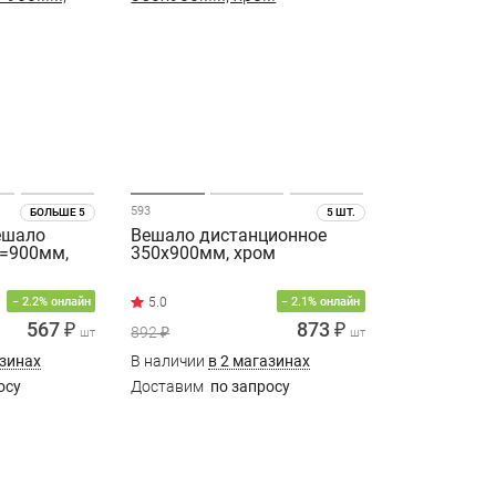
593
БОЛЬШЕ 5
5 ШТ.
ешало
Вешало дистанционное
L=900мм,
350х900мм, хром
− 2.2% онлайн
− 2.1% онлайн
567 ₽
873 ₽
892 ₽
шт
шт
азинах
В наличии
в 2 магазинах
осу
Доставим
по запросу