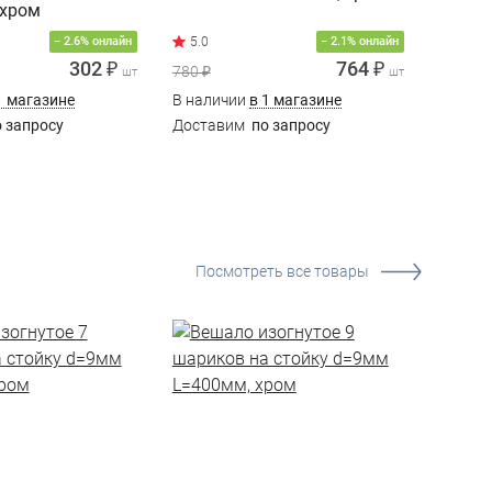
 хром
L=240
− 2.6% онлайн
− 2.1% онлайн
302 ₽
764 ₽
780 ₽
1 138 ₽
шт
шт
1 магазине
В наличии
в 1 магазине
В нали
 запросу
Доставим
по запросу
Доста
Посмотреть все товары