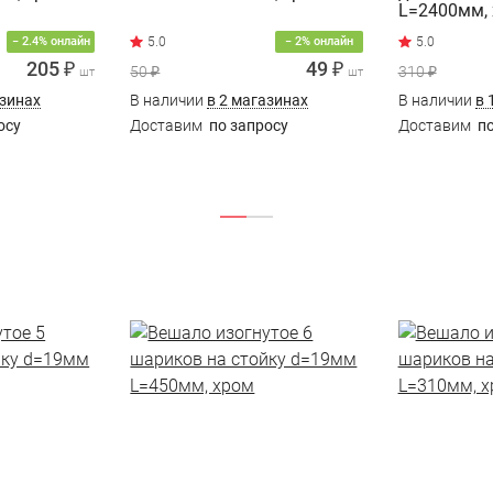
L=2400мм,
− 2.4% онлайн
− 2% онлайн
205 ₽
49 ₽
50 ₽
310 ₽
шт
шт
азинах
В наличии
в 2 магазинах
В наличии
в 
осу
Доставим
по запросу
Доставим
по