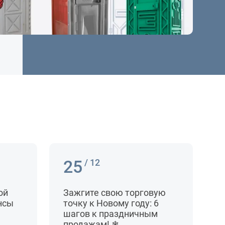
25
/ 12
ой
Зажгите свою торговую
нсы
точку к Новому году: 6
шагов к праздничным
продажам! ❄