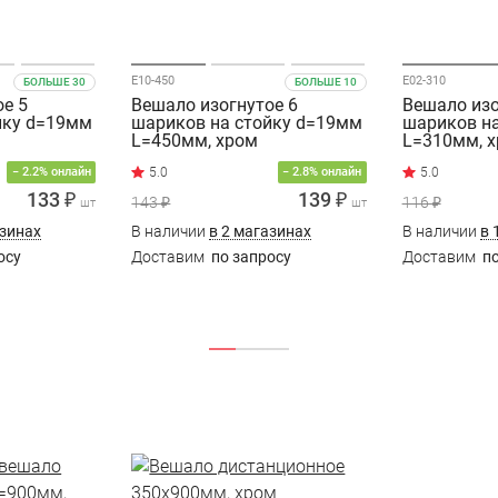
E10-450
E02-310
БОЛЬШЕ 30
БОЛЬШЕ 10
ое 5
Вешало изогнутое 6
Вешало изо
йку d=19мм
шариков на стойку d=19мм
шариков н
L=450мм, хром
L=310мм, 
− 2.2% онлайн
− 2.8% онлайн
133 ₽
139 ₽
143 ₽
116 ₽
шт
шт
азинах
В наличии
в 2 магазинах
В наличии
в 
осу
Доставим
по запросу
Доставим
по