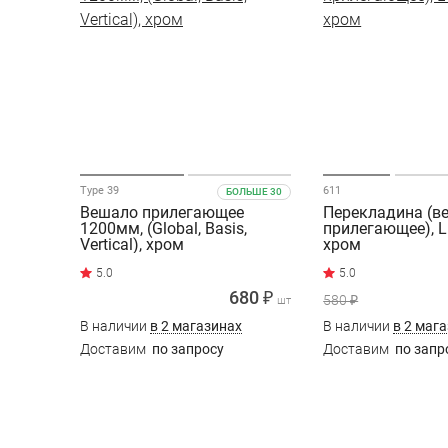
Type 39
611
БОЛЬШЕ 30
Вешало прилегающее
Перекладина (в
1200мм, (Global, Basis,
прилегающее), 
Vertical), хром
хром
680 ₽
580 ₽
шт
В наличии
в 2 магазинах
В наличии
в 2 маг
Доставим
по запросу
Доставим
по запр