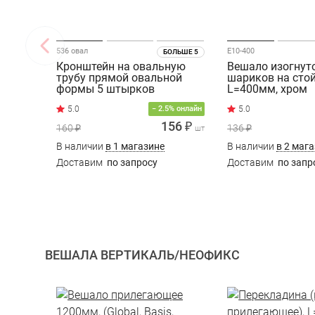
536 овал
E10-400
БОЛЬШЕ 5
Кронштейн на овальную
Вешало изогнут
трубу прямой овальной
шариков на сто
формы 5 штырков
L=400мм, хром
L=300мм, хром
− 2.5% онлайн
156 ₽
160 ₽
136 ₽
шт
В наличии
в 1 магазине
В наличии
в 2 маг
Доставим
по запросу
Доставим
по запр
ВЕШАЛА ВЕРТИКАЛЬ/НЕОФИКС