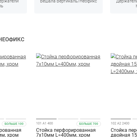
ержатели
Вешала Вертикаль/Неофикс
Держатели
ль
НЕОФИКС
101 A1 400
102 А2 2400
БОЛЬШЕ 100
БОЛЬШЕ 700
рованная
Стойка перфорированная
Стойка пе
м, хром
7х10мм L=400мм, хром
двойная 1