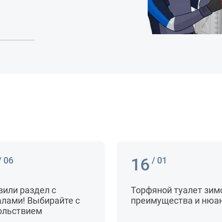
16
/ 06
/ 01
вили раздел с
Торфяной туалет зим
алами! Выбирайте с
преимущества и нюа
ольствием