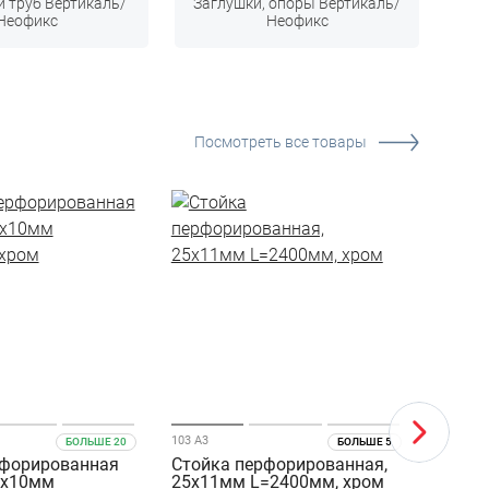
 труб Вертикаль/
Заглушки, опоры Вертикаль/
Неофикс
Неофикс
Посмотреть все товары
103 А3
104 А4 2
БОЛЬШЕ 20
БОЛЬШЕ 5
рфорированная
Стойка перфорированная,
Колон
5х10мм
25х11мм L=2400мм, хром
перфо