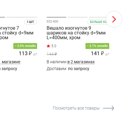
E02-400
B10-400
1 ШТ.
БОЛЬШЕ 60
гнутое 7
Вешало изогнутое 9
Вешал
а стойку d=9мм
шариков на стойку d=9мм
шарик
хром
L=400мм, хром
L=400
− 2.6% онлайн
− 2.1% онлайн
113 ₽
141 ₽
144 ₽
135 ₽
шт
шт
1 магазине
В наличии
в 2 магазинах
В нали
 запросу
Доставим
по запросу
Доста
Посмотреть все товары