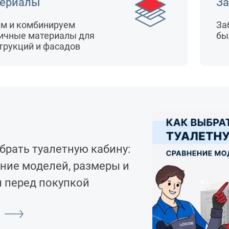
ериалы
За
м и комбинируем
За
ичные материалы для
бы
трукций и фасадов
брать туалетную кабину:
ние моделей, размеры и
 перед покупкой