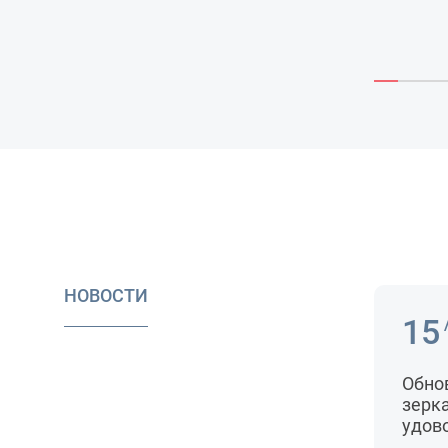
НОВОСТИ
15
Обно
зерк
удов