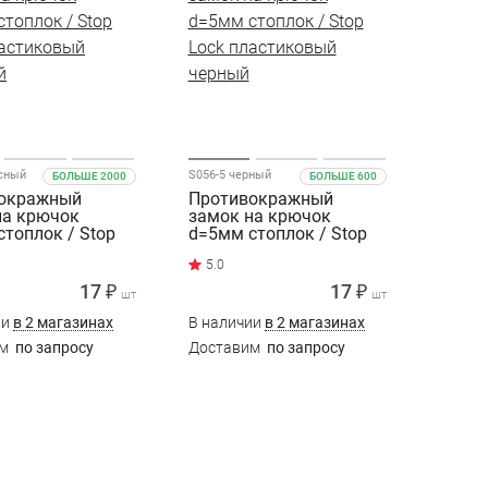
асный
S056-5 черный
БОЛЬШЕ 2000
БОЛЬШЕ 600
окражный
Противокражный
на крючок
замок на крючок
топлок / Stop
d=5мм стоплок / Stop
ластиковый
Lock пластиковый
й
черный
17 ₽
17 ₽
шт
шт
ии
в 2 магазинах
В наличии
в 2 магазинах
им
по запросу
Доставим
по запросу