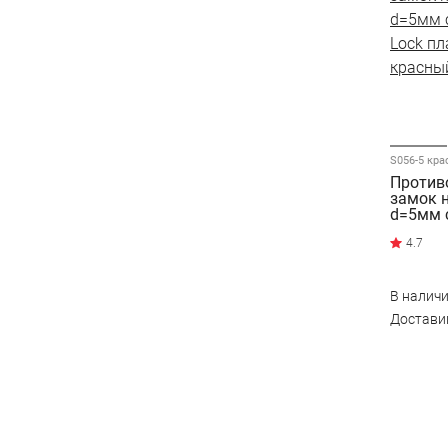
S056-5 кр
Против
замок 
d=5мм с
Lock п
4.7
красны
В налич
Достав