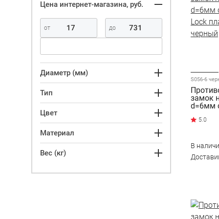
Цена интернет-магазина, руб.
Диаметр (мм)
S056-6 че
Против
Тип
замок 
d=6мм с
Цвет
Lock п
черный
Материал
В налич
Вес (кг)
Достав