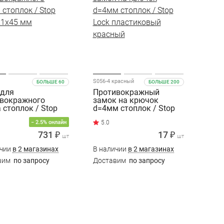
S056-4 красный
БОЛЬШЕ 60
БОЛЬШЕ 200
 для
Противокражный
вокражного
замок на крючок
 стоплок / Stop
d=4мм стоплок / Stop
21х45 мм
Lock пластиковый
− 2.5% онлайн
красный
731 ₽
17 ₽
шт
шт
ичии
в 2 магазинах
В наличии
в 2 магазинах
вим
по запросу
Доставим
по запросу