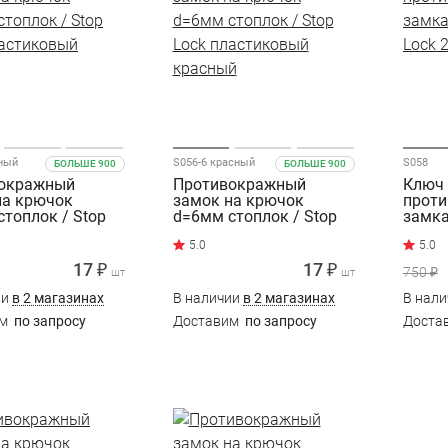
рный
S056-6 красный
S058
БОЛЬШЕ 900
БОЛЬШЕ 900
окражный
Противокражный
Ключ
на крючок
замок на крючок
проти
топлок / Stop
d=6мм стоплок / Stop
замка
ластиковый
Lock пластиковый
Lock 
красный
17 ₽
17 ₽
750 ₽
шт
шт
ии
в 2 магазинах
В наличии
в 2 магазинах
В нал
им
по запросу
Доставим
по запросу
Доста