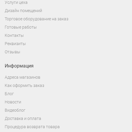
Услуги цеха
представлен широкий ассортимент
Дизайн помещений
цветов, в том числе прозрачные
Торговое оборудование на заказ
ценникодержатели.
Готовые работы
Ценникодержатели защищают ценники от
Контакты
загрязнений, устойчивы к влаге и
Реквизиты
температурным перепадам, а также
Отзывы
позволяют быстро заменить
информацию без повреждений. Крепятся
Информация
полочные ценникодержатели DBR на
Адреса магазинов
двухсторонний скотч.
Как оформить заказ
ПРОФИЛЬНЫЕ ПОЛОЧНЫЕ
Блог
ЦЕННИКОДЕРЖАТЕЛИ
Новости
Видеоблог
Профильные полочные
Доставка и оплата
ценникодержатели – практичный выбор
Процедура возврата товара
для удобного размещения ценников на