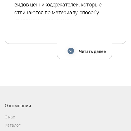
видов ценникодержателей, которые
отличаются по материалу, способу
крепления и назначению.
САМОКЛЕЮЩЕЙСЯ
ЦЕННИКОДЕРЖАТЕЛИ DBR
Читать далее
Самоклеящиеся ценникодержатели DBR –
удобное решение для крепления ценников
на любых гладких поверхностях.
Возможные длины - 90, 100, 120, 125 см.
Возможные высоты - 20, 26, 39, 60, 73, 105
мм. Подходят для разных форматов
ценников и полок стеллажей.
О компании
Предназначены для стеллажей
О нас
"Tegometal", "OZMA", "Русь", "Vitrum", "Mago",
Каталог
"Kifato", "SEV", "Linde". В каталоге