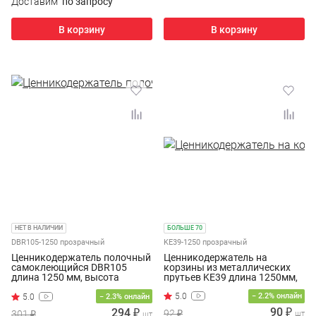
Доставим
по запросу
В корзину
В корзину
НЕТ В НАЛИЧИИ
БОЛЬШЕ 70
DBR105-1250 прозрачный
KE39-1250 прозрачный
Ценникодержатель полочный
Ценникодержатель на
самоклеющийся DBR105
корзины из металлических
длина 1250 мм, высота
прутьев KE39 длина 1250мм,
105мм, цвет прозрачный
цвет прозрачный, KE39-1250
п
− 2.2% онлайн
− 2.3% онлайн
90 ₽
294 ₽
92 ₽
301 ₽
шт
шт