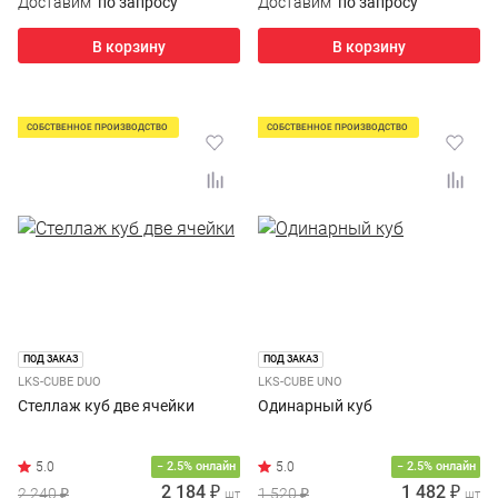
Доставим
по запросу
Доставим
по запросу
В корзину
В корзину
СОБСТВЕННОЕ ПРОИЗВОДСТВО
СОБСТВЕННОЕ ПРОИЗВОДСТВО
ПОД ЗАКАЗ
ПОД ЗАКАЗ
LKS-CUBE DUO
LKS-CUBE UNO
Стеллаж куб две ячейки
Одинарный куб
− 2.5% онлайн
− 2.5% онлайн
2 184 ₽
1 482 ₽
2 240 ₽
1 520 ₽
шт
шт