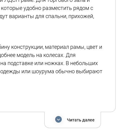
которые удобно разместить рядом с
йдут варианты для спальни, прихожей,
ину конструкции, материал рамы, цвет и
добнее модель на колесах. Для
на подставке или ножках. В небольших
на одежды или шоурума обычно выбирают
рудование: популярны черные, белые,
очетаются с мебелью, вешалами,
Читать далее
 дома, магазина, офиса, салона красоты