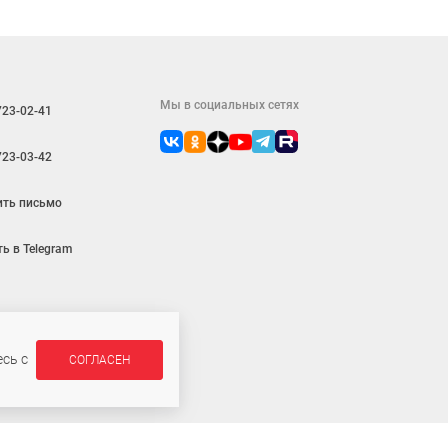
ы, материалы, цвета, цена и наличие.
тавку, а при необходимости — уточнить
Мы в социальных сетях
723-02-41
723-03-42
ить письмо
ь в Telegram
сь с
СОГЛАСЕН