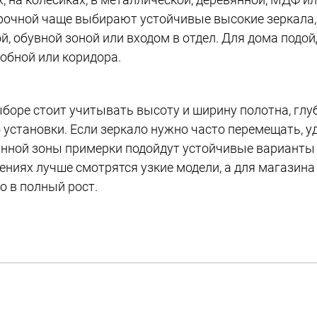
очной чаще выбирают устойчивые высокие зеркала, 
й, обувной зоной или входом в отдел. Для дома подо
обной или коридора.
боре стоит учитывать высоту и ширину полотна, глуб
 установки. Если зеркало нужно часто перемещать, у
нной зоны примерки подойдут устойчивые варианты 
ниях лучше смотрятся узкие модели, а для магази
о в полный рост.
амы можно подобрать под интерьер или торговое обо
ованные и древесные оттенки. Такие модели легко с
ми, витринами и другим оснащением торгового зала.
С можно купить напольные зеркала в Челябинске для