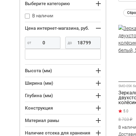
Выберите категорию
Сбро
В наличии
Цена интернет-магазина, руб.
Высота (мм)
Ширина (мм)
5MD-05K б
Зеркал
Глубина (мм)
двухст
колёсик
белый,
Конструкция
8 703 ₽
Материал рамы
В налич
Наличие отсека для хранения
Достав