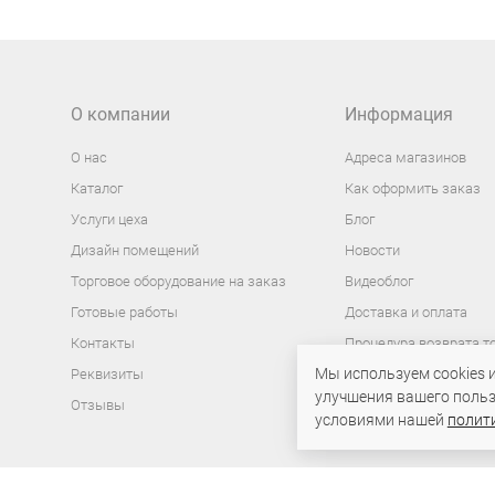
В ЛОКОС
или пр
Можно 
подход
О компании
Информация
О нас
Адреса магазинов
Каталог
Как оформить заказ
Услуги цеха
Блог
Дизайн помещений
Новости
Торговое оборудование на заказ
Видеоблог
Готовые работы
Доставка и оплата
Контакты
Процедура возврата т
Политика в отношении
Мы используем cookies 
Реквизиты
персональных данных
улучшения вашего польз
Отзывы
условиями нашей
полит