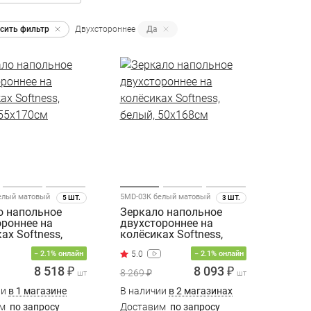
сить фильтр
Двухстороннее
Да
елый матовый
5MD-03К белый матовый
5 ШТ.
3 ШТ.
о напольное
Зеркало напольное
ороннее на
двухстороннее на
ах Softness,
колёсиках Softness,
 55x170см
белый, 50x168см
− 2.1% онлайн
− 2.1% онлайн
8 518 ₽
8 093 ₽
8 269 ₽
шт
шт
ии
в 1 магазине
В наличии
в 2 магазинах
им
по запросу
Доставим
по запросу