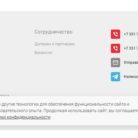
имерочной зоны. В карточках товаров указаны размер
оформить заказ онлайн, выбрать самовывоз или дос
ящую модель у специалиста.
Сотрудничество
+7 351 
Дилерам и партнерам
+7 351 
Вакансии
Отправ
Написат
овара
 обработки
и другие технологии для обеспечения функциональности сайта и
овательского опыта. Продолжая использовать сайт, вы соглашаете
ики конфиденциальности