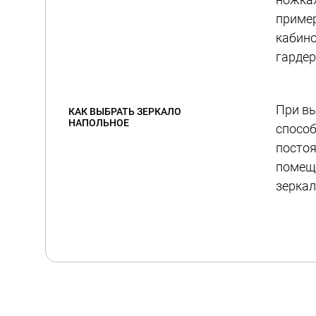
пример
кабино
гардер
При вы
КАК ВЫБРАТЬ ЗЕРКАЛО
НАПОЛЬНОЕ
способ
постоя
помеще
зеркал
Цвет р
хромир
стойка
В ЛОКО
КУПИТЬ НАПОЛЬНОЕ ЗЕРКАЛО