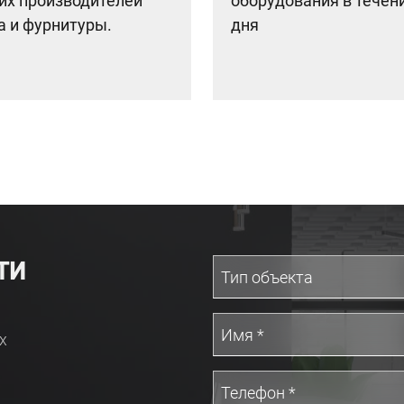
гих производителей
оборудования в течен
а и фурнитуры.
дня
ТИ
х