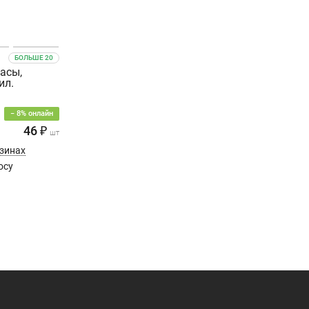
БОЛЬШЕ 20
асы,
ил.
− 8% онлайн
46 ₽
шт
азинах
осу