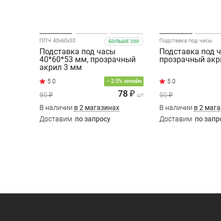
ППЧ 40х60х53
Подставка под часы
БОЛЬШЕ 200
Подставка под часы
Подставка под ч
40*60*53 мм, прозрачный
прозрачный акр
акрил 3 мм
5.0
− 2.5% онлайн
78 ₽
80 ₽
50 ₽
шт
В наличии
в 2 магазинах
В наличии
в 2 маг
Доставим
по запросу
Доставим
по запр