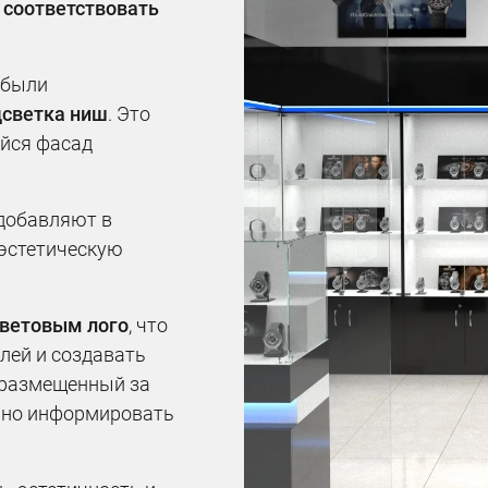
т
соответствовать
 были
дсветка ниш
. Это
йся фасад
 добавляют в
 эстетическую
ветовым лого
, что
лей и создавать
 размещенный за
льно информировать