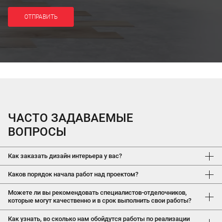
ОТПРАВИТЬ
ЧАСТО ЗАДАВАЕМЫЕ
ВОПРОСЫ
Как заказать дизайн интерьера у вас?
Ознакомившись с информацией на сайте об услугах компании,
Каков порядок начала работ над проектом?
оставьте заявку, при желании укажите минимальные детали о
будущем проекте, и мы перезвоним вам в течение 2 часов для
Клиент
предоставляет свои пожелания по проекту, основные
Можете ли вы рекомендовать специалистов-отделочников,
уточнения полученной информации. Если проект срочный,
требования, оговариваются фирменные цвета, требуемый
которые могут качественно и в срок выполнить свои работы?
воспользуйтесь кнопкой вызова по бесплатному телефону или
стиль дизайна и вся та информация, которая необходима
перейдите в чат с менеджером, который в кратчайшие сроки
В ремонтных бригадах, с которыми мы сотрудничаем не один
дизайнеру для начала работ.
Как узнать, во сколько нам обойдутся работы по реализации