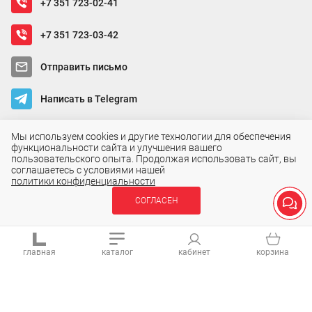
+7 351 723-02-41
+7 351 723-03-42
Отправить письмо
Написать в Telegram
Мы используем cookies и другие технологии для обеспечения
Мы в социальных сетях
функциональности сайта и улучшения вашего
пользовательского опыта. Продолжая использовать сайт, вы
соглашаетесь с условиями нашей
политики конфиденциальности
СОГЛАСЕН
главная
каталог
кабинет
корзина
Обращаем Ваше внимание на то, что данный интернет-сайт носит
исключительно информационный характер и ни при каких условиях
123
не является публичной офертой