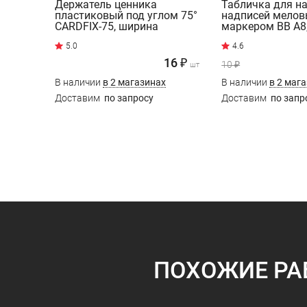
Держатель ценника
Табличка для н
пластиковый под углом 75°
надписей мело
CARDFIX-75, ширина
маркером BB A8
держателя 40 мм, цвет
4.6
черный
16 ₽
10 ₽
шт
В наличии
в 2 магазинах
В наличии
в 2 маг
Доставим
по запросу
Доставим
по запр
ПОХОЖИЕ РА