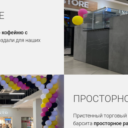
E
ю
кофейню с
оздали для наших
ПРОСТОРНО
Пристенный торговый 
барсита
просторное р