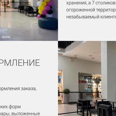
хранения, а 7 столико
огороженной территор
незабываемый клиентс
РМЛЕНИЕ
ормления заказа,
ских форм
овары, выложенные