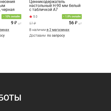
анесения
Ценникодержатель
вым
настольный H-90 мм белый
, черная
с табличкой А7
− 10% онлайн
− 1.8% онлайн
9 ₽
56 ₽
57 ₽
шт
шт
азинах
В наличии
в 2 магазинах
осу
Доставим
по запросу
БОТЫ