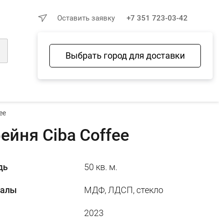
×
Оставить заявку
+7 351 723-03-42
Выбрать город для доставки
Войти
Избранное
Сравнение
Корзина
ee
ейня Ciba Coffee
дь
50 кв. м.
иалы
МДФ, ЛДСП, стекло
2023