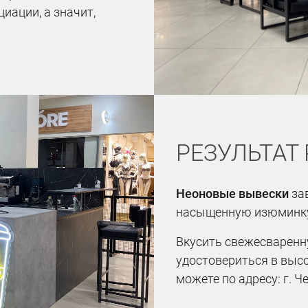
иации, а значит,
РЕЗУЛЬТАТ
Неоновые вывески
за
насыщенную изюминку 
Вкусить свежесваренну
удостовериться в выс
можете по адресу: г. Ч