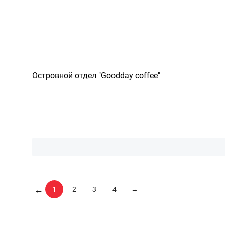
Островной отдел "Goodday coffee"
←
1
2
3
4
→