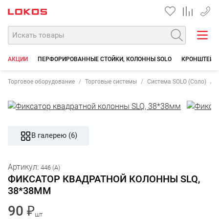
+7 35
АКЦИИ
ПЕРФОРИРОВАННЫЕ СТОЙКИ, КОЛОННЫ SOLO
КРОНШТЕЙН
Торговое оборудование
Торговые системы
Система SOLO (Соло)
В галерею (6)
Артикул:
446 (A)
ФИКСАТОР КВАДРАТНОЙ КОЛОННЫ SLQ,
38*38ММ
90 ₽
шт