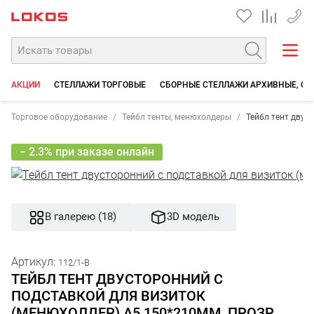
+7 35
АКЦИИ
СТЕЛЛАЖИ ТОРГОВЫЕ
СБОРНЫЕ СТЕЛЛАЖИ АРХИВНЫЕ, СК
Торговое оборудование
Тейбл тенты, менюхолдеры
Тейбл тент двус
− 2.3% при заказе онлайн
В галерею (18)
3D модель
Артикул:
112/1-В
ТЕЙБЛ ТЕНТ ДВУСТОРОННИЙ С
ПОДСТАВКОЙ ДЛЯ ВИЗИТОК
(МЕНЮХОЛДЕР) А5 150*210ММ, ПРОЗР