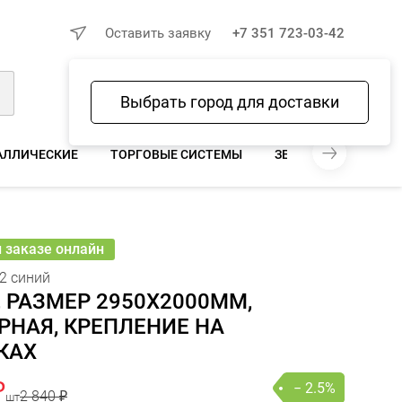
×
Оставить заявку
+7 351 723-03-42
Выбрать город для доставки
Войти
Избранное
Сравнение
Корзина
АЛЛИЧЕСКИЕ
ТОРГОВЫЕ СИСТЕМЫ
ЗЕРКАЛА ДЛЯ МАГА
40 ₽
 769 ₽
− 2.5%
В КОРЗИНУ
шт
онлайн
и заказе онлайн
2 синий
 РАЗМЕР 2950Х2000ММ,
РНАЯ, КРЕПЛЕНИЕ НА
КАХ
₽
− 2.5%
2 840 ₽
шт