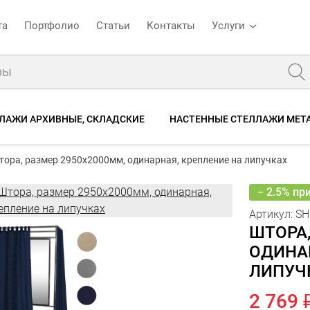
та
Портфолио
Статьи
Контакты
Услуги
ЛАЖИ АРХИВНЫЕ, СКЛАДСКИЕ
НАСТЕННЫЕ СТЕЛЛАЖИ МЕТ
2 синий
2 8
Штора, размер 2950х2000мм, одинарная, крепление на липучках
тора, размер 2950х2000мм, одинарная, крепление на липучках
2
сание
Характеристики
Отзывы
− 2.5% пр
Артикул:
SH
ШТОРА,
ОДИНА
ЛИПУЧ
2 769 