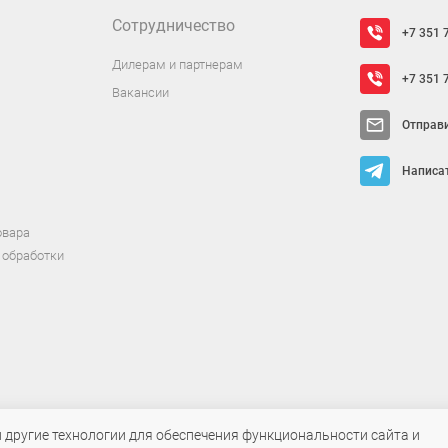
Сотрудничество
+7 351 
Дилерам и партнерам
+7 351 
Вакансии
Отправ
Написат
овара
 обработки
т исключительно информационный характер и ни при каких условиях не яв
и другие технологии для обеспечения функциональности сайта и