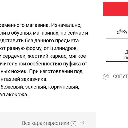
ременного магазина. Изначально,
Ку
и в обувных магазинах, но сейчас и
дставить без данного предмета.
ют разную форму, от цилиндров,
Д
и сердечек, жесткий каркас, мягкое
п
ичительной особенностью пуфика от
нных ножек. При изготовлении под
СОПУ
антазией заказчика.
 бежевый, зеленый, коричневый,
ал экокожа.
Все
характеристики
(7)