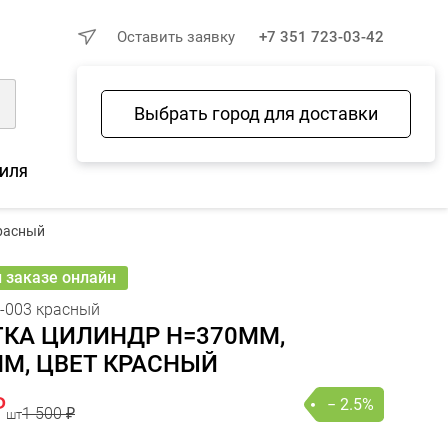
×
Оставить заявку
+7 351 723-03-42
Выбрать город для доставки
Войти
Избранное
Сравнение
Корзина
ФИЛЯ
00 ₽
красный
 462 ₽
− 2.5%
В КОРЗИНУ
шт
онлайн
и заказе онлайн
-003 красный
ТКА ЦИЛИНДР H=370ММ,
М, ЦВЕТ КРАСНЫЙ
₽
− 2.5%
1 500 ₽
шт