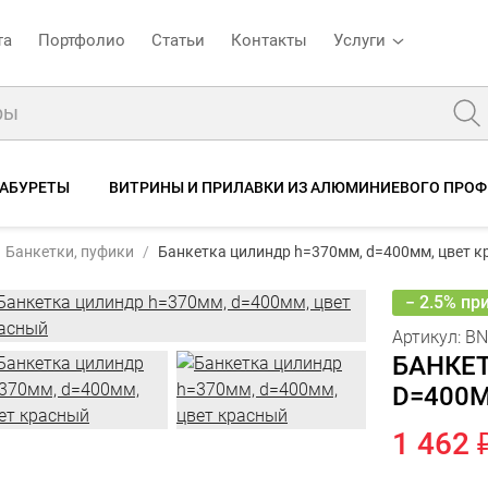
та
Портфолио
Статьи
Контакты
Услуги
ТАБУРЕТЫ
ВИТРИНЫ И ПРИЛАВКИ ИЗ АЛЮМИНИЕВОГО ПРО
 красный
1 5
Банкетка цилиндр h=370мм, d=400мм, цвет красный
Банкетки, пуфики
Банкетка цилиндр h=370мм, d=400мм, цвет 
1
е
Характеристики
Отзывы
− 2.5% пр
Артикул:
BN
БАНКЕ
D=400М
1 462 