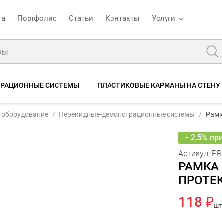
та
Портфолио
Статьи
Контакты
Услуги
ТРАЦИОННЫЕ СИСТЕМЫ
ПЛАСТИКОВЫЕ КАРМАНЫ НА СТЕНУ
CTION-FRAME-A4-серый
Рамка для перекидной системы с протектором А4, серая
 оборудование
Перекидные-демонстрационные системы
Рамк
ние
Характеристики
Отзывы
− 2.5% пр
Артикул:
PR
РАМКА
ПРОТЕК
118 ₽
шт