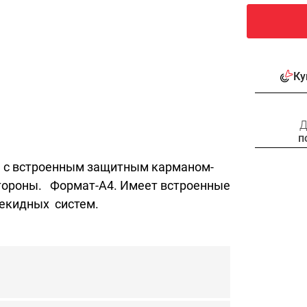
Ку
Д
п
ы с встроенным защитным карманом-
стороны. Формат-А4. Имеет встроенные
екидных систем.