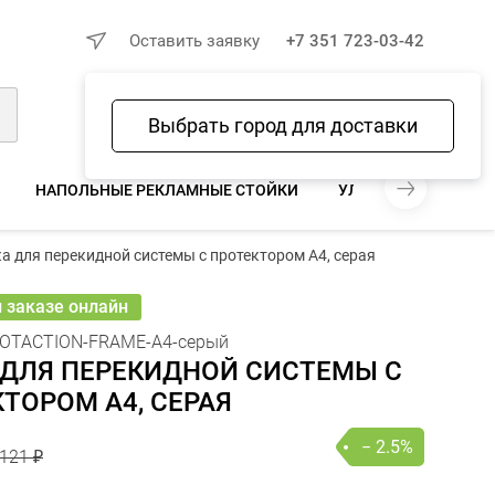
×
Оставить заявку
+7 351 723-03-42
Выбрать город для доставки
Войти
Избранное
Сравнение
Корзина
НАПОЛЬНЫЕ РЕКЛАМНЫЕ СТОЙКИ
УЛИЧНЫЕ СТОЙКИ
121 ₽
а для перекидной системы с протектором А4, серая
118 ₽
− 2.5%
В КОРЗИНУ
шт
онлайн
и заказе онлайн
OTACTION-FRAME-A4-серый
 ДЛЯ ПЕРЕКИДНОЙ СИСТЕМЫ С
ТОРОМ А4, СЕРАЯ
− 2.5%
121 ₽