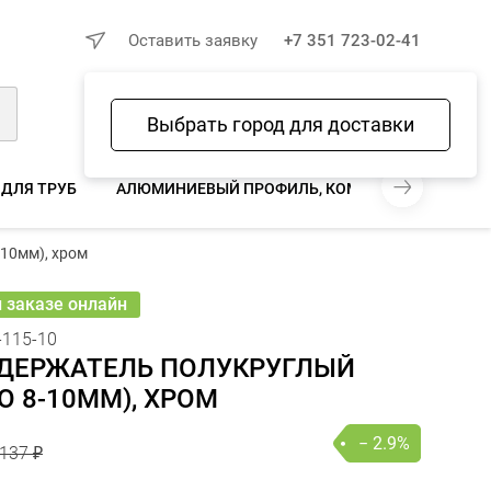
×
Оставить заявку
+7 351 723-02-41
Выбрать город для доставки
Войти
Избранное
Сравнение
Корзина
 ДЛЯ ТРУБ
АЛЮМИНИЕВЫЙ ПРОФИЛЬ, КОМПЛЕКТУЮЩИЕ
137 ₽
10мм), хром
133 ₽
− 2.9%
В КОРЗИНУ
шт
онлайн
и заказе онлайн
-115-10
ДЕРЖАТЕЛЬ ПОЛУКРУГЛЫЙ
О 8-10ММ), ХРОМ
− 2.9%
137 ₽