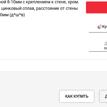
ой 8-10мм с креплением к стене, хром.
л цинковый сплав, расстояние от стены
20мм (д*ш*в)
Ку
Д
п
КАК КУПИТЬ