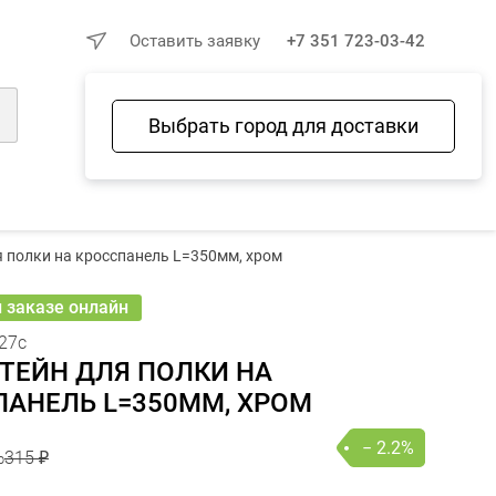
×
Оставить заявку
+7 351 723-03-42
Выбрать город для доставки
Войти
Избранное
Сравнение
Корзина
15 ₽
 полки на кросспанель L=350мм, хром
308 ₽
− 2.2%
В КОРЗИНУ
пар
онлайн
и заказе онлайн
27c
ТЕЙН ДЛЯ ПОЛКИ НА
ПАНЕЛЬ L=350ММ, ХРОМ
− 2.2%
315 ₽
р