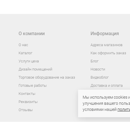
О компании
Информация
О нас
Адреса магазинов
Каталог
Как оформить заказ
Услуги цеха
Блог
Дизайн помещений
Новости
Торговое оборудование на заказ
Видеоблог
Готовые работы
Доставка и оплата
Контакты
Процедура возврата т
Мы используем cookies 
Политика в отношении
Реквизиты
улучшения вашего польз
персональных данных
условиями нашей
полит
Отзывы