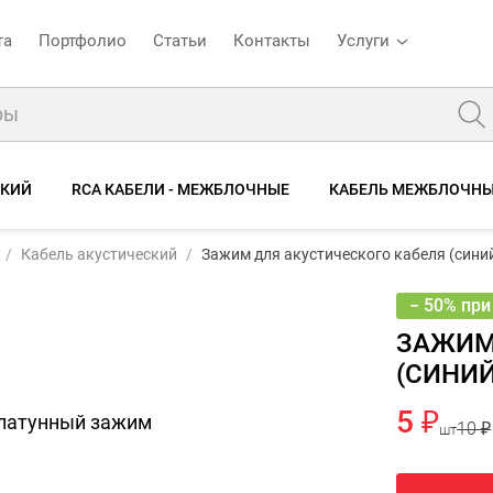
та
Портфолио
Статьи
Контакты
Услуги
СКИЙ
RCA КАБЕЛИ - МЕЖБЛОЧНЫЕ
КАБЕЛЬ МЕЖБЛОЧН
Зажим для акустического кабеля (синий\красный)
Кабель акустический
Зажим для акустического кабеля (сини
е
Отзывы
− 50% при
ЗАЖИМ
(СИНИ
5 ₽
 латунный зажим
10 ₽
шт