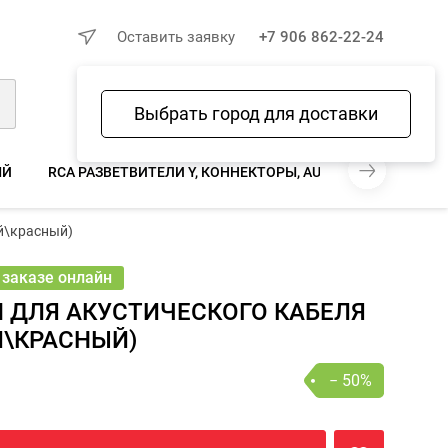
×
Оставить заявку
+7 906 862-22-24
Выбрать город для доставки
Войти
Избранное
Сравнение
Корзина
ЫЙ
RCA РАЗВЕТВИТЕЛИ Y, КОННЕКТОРЫ, AUX, ВЫНОСНЫЕ РЕ
10 ₽
й\красный)
5 ₽
− 50%
В КОРЗИНУ
шт
онлайн
 заказе онлайн
 ДЛЯ АКУСТИЧЕСКОГО КАБЕЛЯ
Й\КРАСНЫЙ)
− 50%