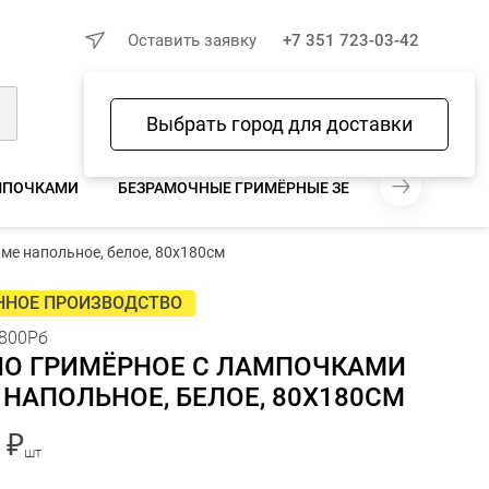
×
Оставить заявку
+7 351 723-03-42
Выбрать город для доставки
Войти
Избранное
Сравнение
Корзина
АМПОЧКАМИ
БЕЗРАМОЧНЫЕ ГРИМЁРНЫЕ ЗЕРКАЛА
14 990 ₽
ме напольное, белое, 80х180см
В КОРЗИНУ
шт
ННОЕ ПРОИЗВОДСТВО
800Рб
ЛО ГРИМЁРНОЕ С ЛАМПОЧКАМИ
 НАПОЛЬНОЕ, БЕЛОЕ, 80Х180СМ
 ₽
шт