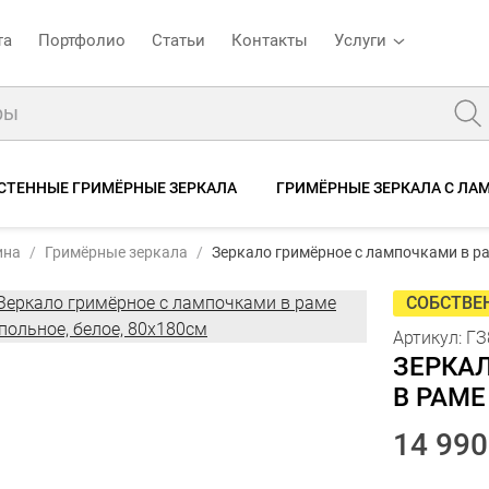
та
Портфолио
Статьи
Контакты
Услуги
СТЕННЫЕ ГРИМЁРНЫЕ ЗЕРКАЛА
ГРИМЁРНЫЕ ЗЕРКАЛА С Л
ГЗ800Рб
Зеркало гримёрное с лампочками в раме напольное, белое, 80х180см
ина
Гримёрные зеркала
Зеркало гримёрное с лампочками в ра
исание
Характеристики
Отзывы
СОБСТВЕ
Артикул:
ГЗ
ЗЕРКА
В РАМЕ
14 990