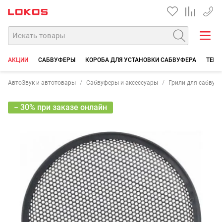
+7 90
АКЦИИ
САБВУФЕРЫ
КОРОБА ДЛЯ УСТАНОВКИ САБВУФЕРА
ТЕРМ
АвтоЗвук и автотовары
Сабвуферы и аксессуары
Грили для сабвуф
− 30% при заказе онлайн