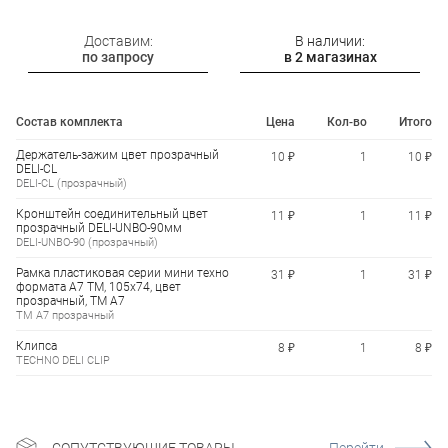
Доставим:
В наличии:
по запросу
в 2 магазинах
Состав комплекта
Цена
Кол-во
Итого
Держатель-зажим цвет прозрачный
10 ₽
1
10 ₽
DELI-CL
DELI-CL (прозрачный)
Кронштейн соединительный цвет
11 ₽
1
11 ₽
прозрачный DELI-UNBO-90мм
DELI-UNBO-90 (прозрачный)
Рамка пластиковая серии мини техно
31 ₽
1
31 ₽
формата А7 ТМ, 105х74, цвет
прозрачный, TM A7
TM A7 прозрачный
Клипса
8 ₽
1
8 ₽
TECHNO DELI CLIP
СОПУТСТВУЮЩИЕ ТОВАРЫ
Перейти